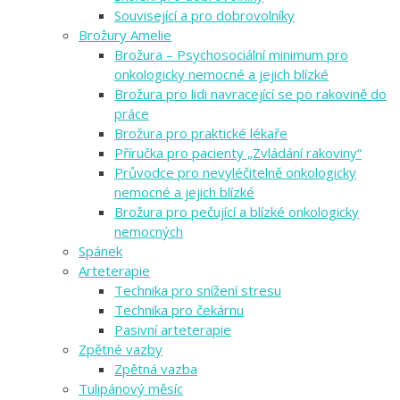
Související a pro dobrovolníky
Brožury Amelie
Brožura – Psychosociální minimum pro
onkologicky nemocné a jejich blízké
Brožura pro lidi navracející se po rakovině do
práce
Brožura pro praktické lékaře
Příručka pro pacienty „Zvládání rakoviny“
Průvodce pro nevyléčitelně onkologicky
nemocné a jejich blízké
Brožura pro pečující a blízké onkologicky
nemocných
Spánek
Arteterapie
Technika pro snížení stresu
Technika pro čekárnu
Pasivní arteterapie
Zpětné vazby
Zpětná vazba
Tulipánový měsíc