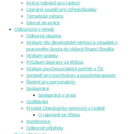
Kytice tulipánů pro radost
Literární soutěž pro středoškoláky
Tematické měsíce
Návrat do práce
Odbornost v Amelii
Odborná skupina
Výzkum Vliv dlouhodobé nemoci a výpadek z
pracovního života do oblasti financí člověka
Výzkum spánku
Průzkum dopravy za léčbou
Výzkum psychosociálních potřeb v ČR
Seminář pro psychology a psychoterapeuty
Školení pro personalisty
Spolupráce
Spolupráce v praxi
Vzdělávání
Projekt Onkologicky nemocný v rodině
O rakovině se třídou
Konference
Odborné přípěvky