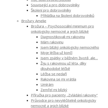
Související a pro dobrovolníky
Školení pro dobrovolníky
Přihláška na školení dobrovolníků
Brožury Amelie
Brožura – Psychosociální minimum pro
onkologicky nemocné a jejich blízké
Diagnostikovali mi rakovinu
Mám rakovinu
Jsem blízký onkologicky nemocného
Moje léčba už končí
Jsem zpátky v běžném životě, ale…
Žiju s rakovinou už léta, díky
dlouhodobé léčbě
Léčba se nedaří
Rakovina se mi vrátila
Umírám
Zemřel mi blízký
Příručka pro pacienty „Zvládání rakoviny“
Průvodce pro nevyléčitelně onkologicky
nemocné a jejich blízké