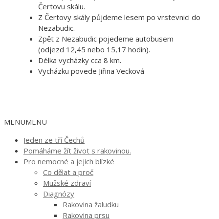
Čertovu skálu.
Z Čertovy skály půjdeme lesem po vrstevnici do
Nezabudic.
Zpět z Nezabudic pojedeme autobusem
(odjezd 12,45 nebo 15,17 hodin).
Délka vycházky cca 8 km.
Vycházku povede Jiřina Vecková
MENU
MENU
Jeden ze tří Čechů
Pomáháme žít život s rakovinou.
Pro nemocné a jejich blízké
Co dělat a proč
Mužské zdraví
Diagnózy
Rakovina žaludku
Rakovina prsu