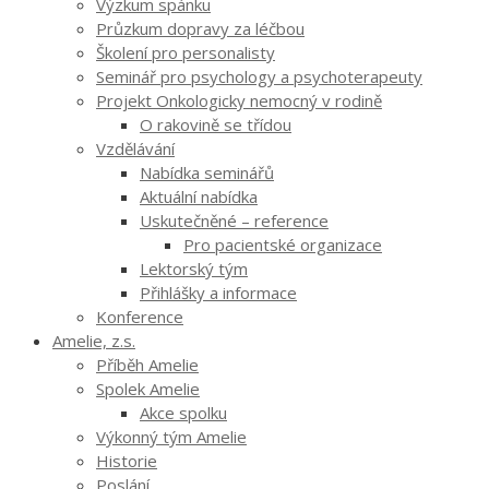
Výzkum spánku
Průzkum dopravy za léčbou
Školení pro personalisty
Seminář pro psychology a psychoterapeuty
Projekt Onkologicky nemocný v rodině
O rakovině se třídou
Vzdělávání
Nabídka seminářů
Aktuální nabídka
Uskutečněné – reference
Pro pacientské organizace
Lektorský tým
Přihlášky a informace
Konference
Amelie, z.s.
Příběh Amelie
Spolek Amelie
Akce spolku
Výkonný tým Amelie
Historie
Poslání