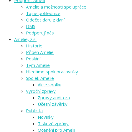
Podpořit Amelii
Amelie a možnosti spolupráce
Tajné pohlednice
Odečet daru z daní
DMS
Podporují nás
Amelie, z.s.
Historie
Příběh Amelie
Poslání
Tým Amelie
Hledáme spolupracovníky
Spolek Amelie
Akce spolku
Výroční zprávy
Zprávy auditora
Účetní závěrky
Publicita
Novinky
Tiskové zprávy
Ocenění pro Amelii