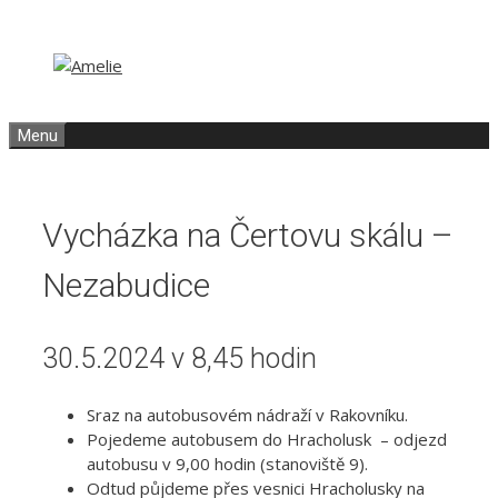
Přeskočit
Přeskočit
na
na
obsah
obsah
Menu
Vycházka na Čertovu skálu –
Nezabudice
30.5.2024 v 8,45 hodin
Sraz na autobusovém nádraží v Rakovníku.
Pojedeme autobusem do Hracholusk – odjezd
autobusu v 9,00 hodin (stanoviště 9).
Odtud půjdeme přes vesnici Hracholusky na