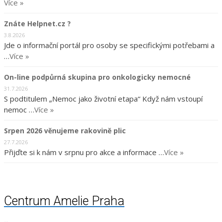
Více »
Znáte Helpnet.cz ?
3.8.2026
Jde o informační portál pro osoby se specifickými potřebami a
…
Více »
On-line podpůrná skupina pro onkologicky nemocné
31.7.2026
S podtitulem „Nemoc jako životní etapa“ Když nám vstoupí
nemoc …
Více »
Srpen 2026 věnujeme rakovině plic
27.7.2026
Přijďte si k nám v srpnu pro akce a informace …
Více »
Centrum Amelie Praha