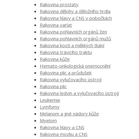
Rakovina prostaty
Rakovina dělohy a děložního hrdla
Rakovina hlavy a CNS v pobočkách
Rakovina varlat
Rakovina pohlavních orgánů žen
Rakovina pohlavních orgánů mužů
Rakovina kostí a měkkých tkání
Rakovina trávicího traktu
Rakovina kůže
Hemato-onkologická onemocnění
Rakovina plic a průdušek
Rakovina vylučovacího ústrojí
Rakovina plic
Rakovina ledvin a vylučovacího ústrojí
Leukemie
Lymfomy
Melanom a jiné nádory kůže
Myelom
Rakovina hlavy a CNS
Rakovina mozku a CNS