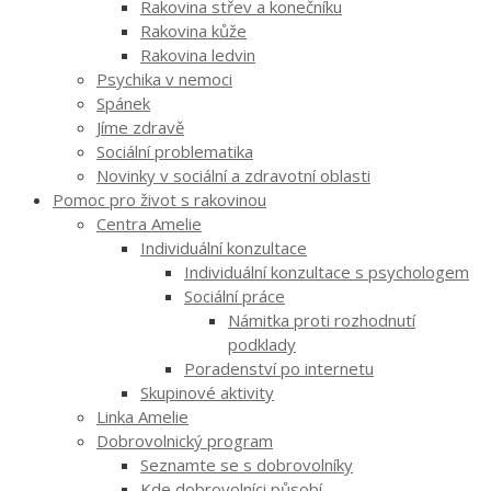
Rakovina střev a konečníku
Rakovina kůže
Rakovina ledvin
Psychika v nemoci
Spánek
Jíme zdravě
Sociální problematika
Novinky v sociální a zdravotní oblasti
Pomoc pro život s rakovinou
Centra Amelie
Individuální konzultace
Individuální konzultace s psychologem
Sociální práce
Námitka proti rozhodnutí
podklady
Poradenství po internetu
Skupinové aktivity
Linka Amelie
Dobrovolnický program
Seznamte se s dobrovolníky
Kde dobrovolníci působí