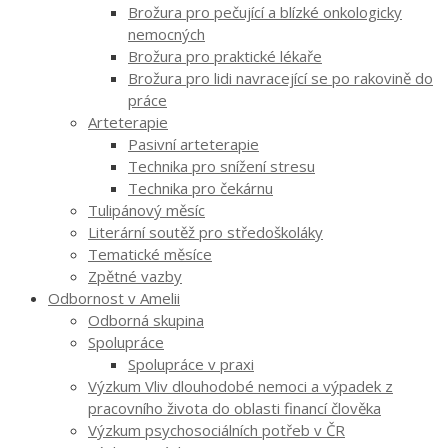
Brožura pro pečující a blízké onkologicky
nemocných
Brožura pro praktické lékaře
Brožura pro lidi navracející se po rakovině do
práce
Arteterapie
Pasivní arteterapie
Technika pro snížení stresu
Technika pro čekárnu
Tulipánový měsíc
Literární soutěž pro středoškoláky
Tematické měsíce
Zpětné vazby
Odbornost v Amelii
Odborná skupina
Spolupráce
Spolupráce v praxi
Výzkum Vliv dlouhodobé nemoci a výpadek z
pracovního života do oblasti financí člověka
Výzkum psychosociálních potřeb v ČR