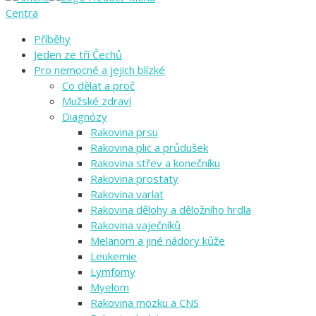
Centra
Příběhy
Jeden ze tří Čechů
Pro nemocné a jejich blízké
Co dělat a proč
Mužské zdraví
Diagnózy
Rakovina prsu
Rakovina plic a průdušek
Rakovina střev a konečníku
Rakovina prostaty
Rakovina varlat
Rakovina dělohy a děložního hrdla
Rakovina vaječníků
Melanom a jiné nádory kůže
Leukemie
Lymfomy
Myelom
Rakovina mozku a CNS