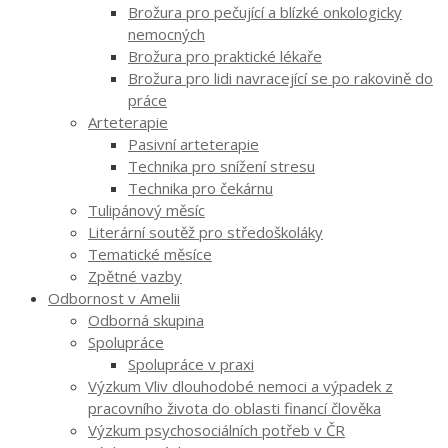
Brožura pro pečující a blízké onkologicky
nemocných
Brožura pro praktické lékaře
Brožura pro lidi navracející se po rakovině do
práce
Arteterapie
Pasivní arteterapie
Technika pro snížení stresu
Technika pro čekárnu
Tulipánový měsíc
Literární soutěž pro středoškoláky
Tematické měsíce
Zpětné vazby
Odbornost v Amelii
Odborná skupina
Spolupráce
Spolupráce v praxi
Výzkum Vliv dlouhodobé nemoci a výpadek z
pracovního života do oblasti financí člověka
Výzkum psychosociálních potřeb v ČR