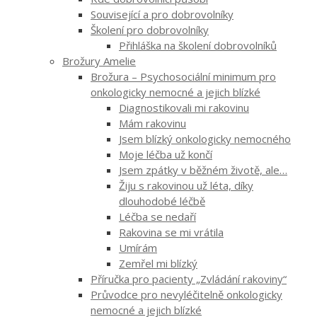
Související a pro dobrovolníky
Školení pro dobrovolníky
Přihláška na školení dobrovolníků
Brožury Amelie
Brožura – Psychosociální minimum pro
onkologicky nemocné a jejich blízké
Diagnostikovali mi rakovinu
Mám rakovinu
Jsem blízký onkologicky nemocného
Moje léčba už končí
Jsem zpátky v běžném životě, ale…
Žiju s rakovinou už léta, díky
dlouhodobé léčbě
Léčba se nedaří
Rakovina se mi vrátila
Umírám
Zemřel mi blízký
Příručka pro pacienty „Zvládání rakoviny“
Průvodce pro nevyléčitelně onkologicky
nemocné a jejich blízké