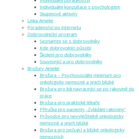
Individuální konzultace s psychologem
Skupinové aktivity
Linka Amelie
Poradenství po internetu
Dobrovolnický program
Seznamte se s dobrovolníky
Kde dobrovolníci působí
Školení pro dobrovolníky
Související a pro dobrovolníky
Brožury Amelie
Brožura – Psychosociální minimum pro
onkologicky nemocné a jejich blízké
Brožura pro lidi navracející se po rakovině do
práce
Brožura pro praktické lékaře
Příručka pro pacienty „Zvládání rakoviny“
Průvodce pro nevyléčitelně onkologicky
nemocné a jejich blízké
Brožura pro pečující a blízké onkologicky
nemocných