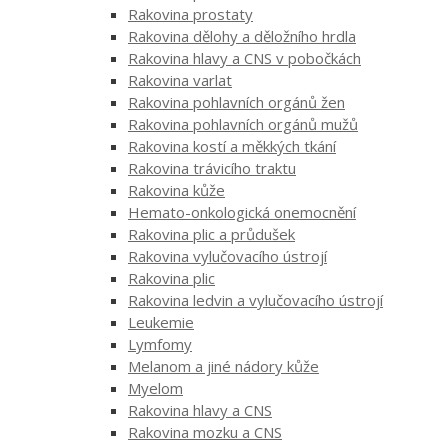
Rakovina prostaty
Rakovina dělohy a děložního hrdla
Rakovina hlavy a CNS v pobočkách
Rakovina varlat
Rakovina pohlavních orgánů žen
Rakovina pohlavních orgánů mužů
Rakovina kostí a měkkých tkání
Rakovina trávicího traktu
Rakovina kůže
Hemato-onkologická onemocnění
Rakovina plic a průdušek
Rakovina vylučovacího ústrojí
Rakovina plic
Rakovina ledvin a vylučovacího ústrojí
Leukemie
Lymfomy
Melanom a jiné nádory kůže
Myelom
Rakovina hlavy a CNS
Rakovina mozku a CNS