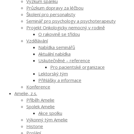
Výzkum spánku
Průzkum dopravy za léčbou
Školení pro personalisty
Seminář pro psychology a psychoterapeuty
Projekt Onkologicky nemocný v rodině
O rakovině se třídou
Vzdělávání
Nabídka seminářů
Aktuální nabídka
Uskutečněné – reference
Pro pacientské organizace
Lektorský tým
Přihlášky a informace
Konference
Amelie, z.s.
Příběh Amelie
Spolek Amelie
Akce spolku
Výkonný tým Amelie
Historie
Poslání