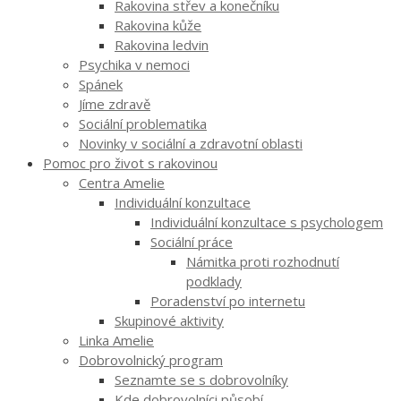
Rakovina střev a konečníku
Rakovina kůže
Rakovina ledvin
Psychika v nemoci
Spánek
Jíme zdravě
Sociální problematika
Novinky v sociální a zdravotní oblasti
Pomoc pro život s rakovinou
Centra Amelie
Individuální konzultace
Individuální konzultace s psychologem
Sociální práce
Námitka proti rozhodnutí
podklady
Poradenství po internetu
Skupinové aktivity
Linka Amelie
Dobrovolnický program
Seznamte se s dobrovolníky
Kde dobrovolníci působí