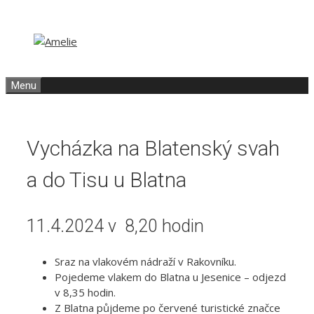
Přeskočit
Přeskočit
na
na
obsah
obsah
Menu
Vycházka na Blatenský svah
a do Tisu u Blatna
11.4.2024 v 8,20 hodin
Sraz na vlakovém nádraží v Rakovníku.
Pojedeme vlakem do Blatna u Jesenice – odjezd
v 8,35 hodin.
Z Blatna půjdeme po červené turistické značce