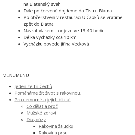
na Blatenský svah.
Dále po červené dojdeme do Tisu u Blatna.
Po občerstvení v restauraci U Čapků se vrátíme
zpět do Blatna.
Návrat vlakem – odjezd ve 13,40 hodin.
Délka vycházky cca 10 km.
Vycházku povede Jiřina Vecková
MENU
MENU
Jeden ze tří Čechů
Pomáháme žít život s rakovinou.
Pro nemocné a jejich blízké
Co dělat a proč
Mužské zdraví
Diagnózy
Rakovina žaludku
Rakovina prsu