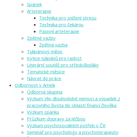
Spánek
Arteterapie
Technika pro snížení stresu
Technika pro čekárnu
Pasivní arteterapie
Zpětné vazby
Zpětná vazba
Tulipánový měsíc
Kytice tulipánů pro radost
Literární soutěž pro středoškoláky
Tematické měsíce
Návrat do práce
Odbornost v Amelii
Odborná skupina
Výzkum Vliv dlouhodobé nemoci a výpadek z
pracovního života do oblasti financí člověka
Výzkum spánku
Průzkum dopravy za léčbou
Výzkum psychosociálních potřeb v ČR
Seminář pro psychology a psychoterapeuty