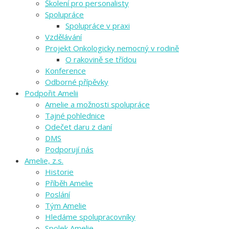
Školení pro personalisty
Spolupráce
Spolupráce v praxi
Vzdělávání
Projekt Onkologicky nemocný v rodině
O rakovině se třídou
Konference
Odborné přípěvky
Podpořit Amelii
Amelie a možnosti spolupráce
Tajné pohlednice
Odečet daru z daní
DMS
Podporují nás
Amelie, z.s.
Historie
Příběh Amelie
Poslání
Tým Amelie
Hledáme spolupracovníky
Spolek Amelie