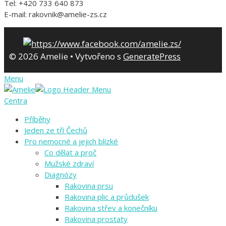
Tel: +420 733 640 873
E-mail: rakovnik@amelie-zs.cz
© 2026 Amelie
• Vytvořeno s
GeneratePress
Menu
Centra
Příběhy
Jeden ze tří Čechů
Pro nemocné a jejich blízké
Co dělat a proč
Mužské zdraví
Diagnózy
Rakovina prsu
Rakovina plic a průdušek
Rakovina střev a konečníku
Rakovina prostaty