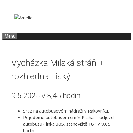
Přeskočit
Přeskočit
na
na
obsah
obsah
Menu
Vycházka Milská stráň +
rozhledna Líský
9.5.2025 v 8,45 hodin
Sraz na autobusovém nádraží v Rakovníku.
Pojedeme autobusem směr Praha – odjezd
autobusu ( linka 305, stanoviště 18 ) v 9,05
hodin.