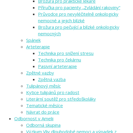
Brožura pro praktické lékaře
Příručka pro pacienty „Zvládání rakoviny“
Průvodce pro nevyléčitelně onkologicky
nemocné a jejich blízké
Brožura pro pečující a blízké onkologicky
nemocných
Spánek
Arteterapie
Technika pro snížení stresu
Technika pro čekárnu
Pasivní arteterapie
Zpětné vazby
Zpětná vazba
Tulipánový měsíc
Kytice tulipánů pro radost
Literární soutěž pro středoškoláky
Tematické měsíce
Návrat do práce
Odbornost v Amelii
Odborná skupina
Výzkum Vliv dlouhodobé nemoci a výpadek z