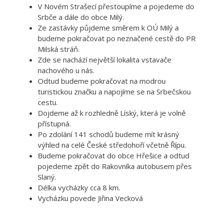
V Novém Strašecí přestoupíme a pojedeme do
Srbče a dále do obce Milý.
Ze zastávky půjdeme směrem k OÚ Milý a
budeme pokračovat po neznačené cestě do PR
Milská stráň.
Zde se nachází největší lokalita vstavače
nachového u nás.
Odtud budeme pokračovat na modrou
turistickou značku a napojíme se na Srbečskou
cestu.
Dojdeme až k rozhledně Líský, která je volně
přístupná.
Po zdolání 141 schodů budeme mít krásný
výhled na celé České středohoří včetně Řípu.
Budeme pokračovat do obce Hřešice a odtud
pojedeme zpět do Rakovníka autobusem přes
Slaný.
Délka vycházky cca 8 km.
Vycházku povede Jiřina Vecková