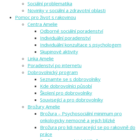
Sociální problematika
Novinky v sociální a zdravotní oblasti
Pomoc pro život s rakovinou
Centra Amelie
Odborné sociální poradenství
Individuální poradenství
Individuální konzultace s psychologem
Skupinové aktivity
Linka Amelie
Poradenství po internetu
Dobrovolnický program
Seznamte se s dobrovolníky
Kde dobrovolníci působí
Školení pro dobrovolníky
Související a pro dobrovolníky
Brožury Amelie
Brožura – Psychosociální minimum pro
onkologicky nemocné a jejich blízké
Brožura pro lidi navracející se po rakovině do
práce