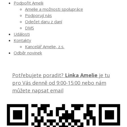
Podpořit Amelii
Amelie a možnosti spolupráce
Podporují nás
Odečet daru z daní
DMS
Události
Kontakty
Kancelář Amelie, z.s.
Odběr novinek
Potřebujete poradit?
Linka Amelie
je tu
pro Vás denně od 9:00-15:00 nebo nám
můžete napsat email