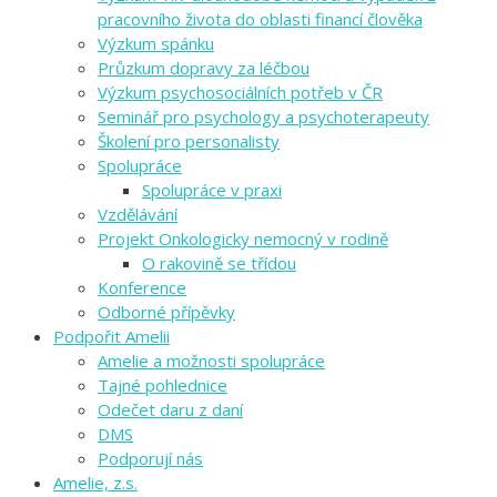
pracovního života do oblasti financí člověka
Výzkum spánku
Průzkum dopravy za léčbou
Výzkum psychosociálních potřeb v ČR
Seminář pro psychology a psychoterapeuty
Školení pro personalisty
Spolupráce
Spolupráce v praxi
Vzdělávání
Projekt Onkologicky nemocný v rodině
O rakovině se třídou
Konference
Odborné přípěvky
Podpořit Amelii
Amelie a možnosti spolupráce
Tajné pohlednice
Odečet daru z daní
DMS
Podporují nás
Amelie, z.s.