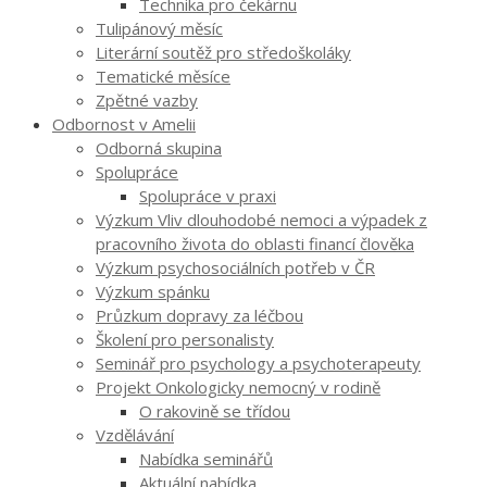
Technika pro čekárnu
Tulipánový měsíc
Literární soutěž pro středoškoláky
Tematické měsíce
Zpětné vazby
Odbornost v Amelii
Odborná skupina
Spolupráce
Spolupráce v praxi
Výzkum Vliv dlouhodobé nemoci a výpadek z
pracovního života do oblasti financí člověka
Výzkum psychosociálních potřeb v ČR
Výzkum spánku
Průzkum dopravy za léčbou
Školení pro personalisty
Seminář pro psychology a psychoterapeuty
Projekt Onkologicky nemocný v rodině
O rakovině se třídou
Vzdělávání
Nabídka seminářů
Aktuální nabídka