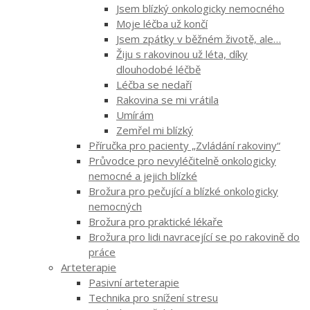
Jsem blízký onkologicky nemocného
Moje léčba už končí
Jsem zpátky v běžném životě, ale…
Žiju s rakovinou už léta, díky
dlouhodobé léčbě
Léčba se nedaří
Rakovina se mi vrátila
Umírám
Zemřel mi blízký
Příručka pro pacienty „Zvládání rakoviny“
Průvodce pro nevyléčitelně onkologicky
nemocné a jejich blízké
Brožura pro pečující a blízké onkologicky
nemocných
Brožura pro praktické lékaře
Brožura pro lidi navracející se po rakovině do
práce
Arteterapie
Pasivní arteterapie
Technika pro snížení stresu