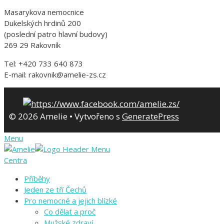
Masarykova nemocnice
Dukelských hrdinů 200
(poslední patro hlavní budovy)
269 29 Rakovník
Tel: +420 733 640 873
E-mail: rakovnik@amelie-zs.cz
© 2026 Amelie
• Vytvořeno s
GeneratePress
Menu
Centra
Příběhy
Jeden ze tří Čechů
Pro nemocné a jejich blízké
Co dělat a proč
Mužské zdraví