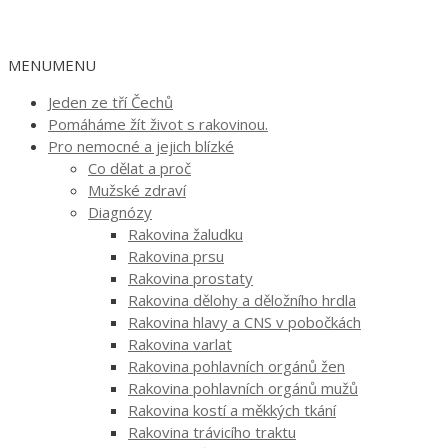
MENU
MENU
Jeden ze tří Čechů
Pomáháme žít život s rakovinou.
Pro nemocné a jejich blízké
Co dělat a proč
Mužské zdraví
Diagnózy
Rakovina žaludku
Rakovina prsu
Rakovina prostaty
Rakovina dělohy a děložního hrdla
Rakovina hlavy a CNS v pobočkách
Rakovina varlat
Rakovina pohlavních orgánů žen
Rakovina pohlavních orgánů mužů
Rakovina kostí a měkkých tkání
Rakovina trávicího traktu