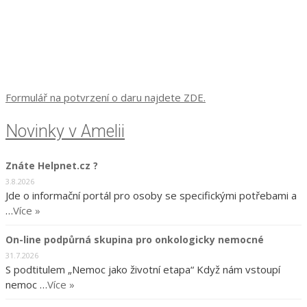
Formulář na potvrzení o daru najdete ZDE.
Novinky v Amelii
Znáte Helpnet.cz ?
3.8.2026
Jde o informační portál pro osoby se specifickými potřebami a
…
Více »
On-line podpůrná skupina pro onkologicky nemocné
31.7.2026
S podtitulem „Nemoc jako životní etapa“ Když nám vstoupí
nemoc …
Více »