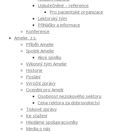
Uskutečněné – reference
Pro pacientské organizace
Lektorský tým
Přihlášky a informace
Konference
Amelie, z.s.
Příběh Amelie
Spolek Amelie
Akce spolku
Výkonný tým Amelie
Historie
Poslání
Výroční zprávy
Ocenění pro Amelii
Osobnost neziskového sektoru
Cena rektora za dobrovolnictví
Tiskové zprávy
Ke stažení
Hledáme spolupracovníky
Media o nás