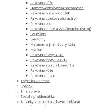
Rakovina kůže
Hemato-onkologická onemocnění
Rakovina plic a průdušek
Rakovina vylučovacího ústrojí
Rakovina plic
Rakovina ledvin a vylučovacího ústrojí
Leukemie
Lymfomy
Melanom a jiné nádory kůže
Myelom
Rakovina hlavy a CNS
Rakovina mozku a CNS
Rakovina střev a konečníku
Rakovina kůže
Rakovina ledvin
Psychika v nemoci
Spánek
Jíme zdravě
Sociální problematika
Novinky v sociální a zdravotní oblasti