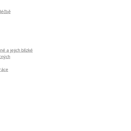
 léčbě
é a jejich blízké
ocných
práce