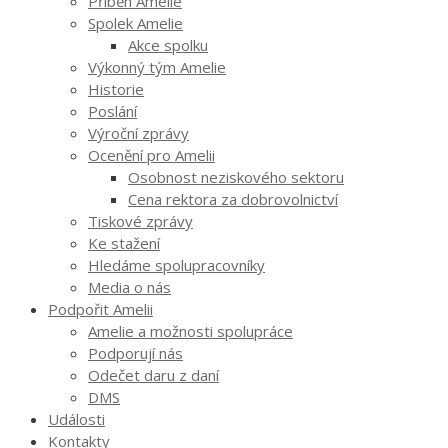
Příběh Amelie
Spolek Amelie
Akce spolku
Výkonný tým Amelie
Historie
Poslání
Výroční zprávy
Ocenění pro Amelii
Osobnost neziskového sektoru
Cena rektora za dobrovolnictví
Tiskové zprávy
Ke stažení
Hledáme spolupracovníky
Media o nás
Podpořit Amelii
Amelie a možnosti spolupráce
Podporují nás
Odečet daru z daní
DMS
Události
Kontakty