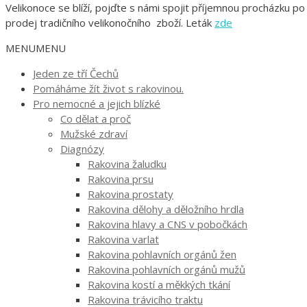
Velikonoce se blíží, pojďte s námi spojit příjemnou procházku p
prodej tradičního velikonočního zboží. Leták
zde
MENU
MENU
Jeden ze tří Čechů
Pomáháme žít život s rakovinou.
Pro nemocné a jejich blízké
Co dělat a proč
Mužské zdraví
Diagnózy
Rakovina žaludku
Rakovina prsu
Rakovina prostaty
Rakovina dělohy a děložního hrdla
Rakovina hlavy a CNS v pobočkách
Rakovina varlat
Rakovina pohlavních orgánů žen
Rakovina pohlavních orgánů mužů
Rakovina kostí a měkkých tkání
Rakovina trávicího traktu