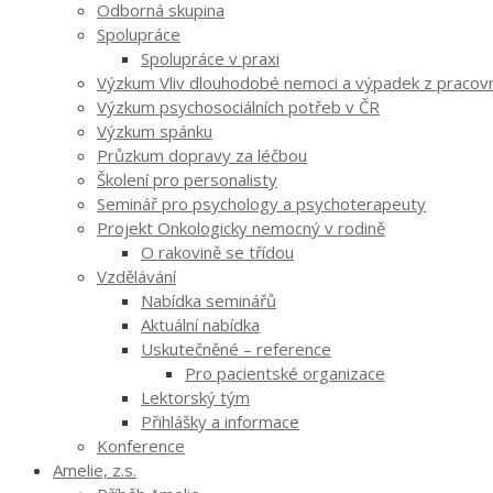
Odborná skupina
Spolupráce
Spolupráce v praxi
Výzkum Vliv dlouhodobé nemoci a výpadek z pracovníh
Výzkum psychosociálních potřeb v ČR
Výzkum spánku
Průzkum dopravy za léčbou
Školení pro personalisty
Seminář pro psychology a psychoterapeuty
Projekt Onkologicky nemocný v rodině
O rakovině se třídou
Vzdělávání
Nabídka seminářů
Aktuální nabídka
Uskutečněné – reference
Pro pacientské organizace
Lektorský tým
Přihlášky a informace
Konference
Amelie, z.s.