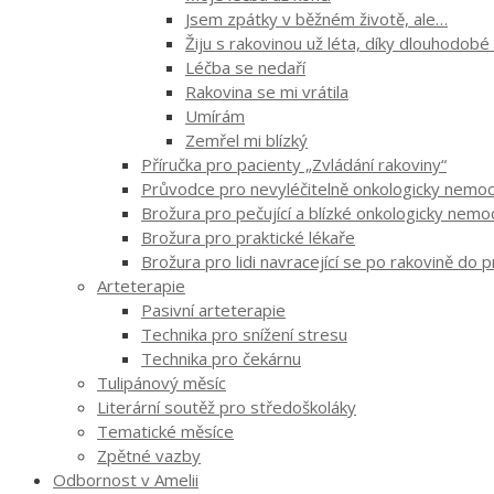
Jsem zpátky v běžném životě, ale…
Žiju s rakovinou už léta, díky dlouhodobé
Léčba se nedaří
Rakovina se mi vrátila
Umírám
Zemřel mi blízký
Příručka pro pacienty „Zvládání rakoviny“
Průvodce pro nevyléčitelně onkologicky nemocn
Brožura pro pečující a blízké onkologicky nem
Brožura pro praktické lékaře
Brožura pro lidi navracející se po rakovině do 
Arteterapie
Pasivní arteterapie
Technika pro snížení stresu
Technika pro čekárnu
Tulipánový měsíc
Literární soutěž pro středoškoláky
Tematické měsíce
Zpětné vazby
Odbornost v Amelii