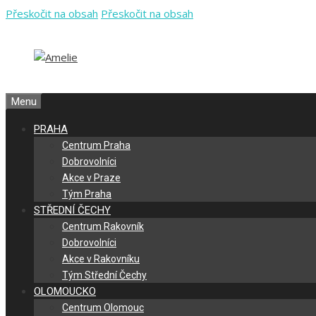
Přeskočit na obsah
Přeskočit na obsah
Menu
PRAHA
Centrum Praha
Dobrovolníci
Akce v Praze
Tým Praha
STŘEDNÍ ČECHY
Centrum Rakovník
Dobrovolníci
Akce v Rakovníku
Tým Střední Čechy
OLOMOUCKO
Centrum Olomouc