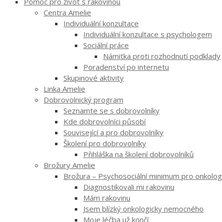
Pomoc pro život s rakovinou
Centra Amelie
Individuální konzultace
Individuální konzultace s psychologem
Sociální práce
Námitka proti rozhodnutí podklady
Poradenství po internetu
Skupinové aktivity
Linka Amelie
Dobrovolnický program
Seznamte se s dobrovolníky
Kde dobrovolníci působí
Související a pro dobrovolníky
Školení pro dobrovolníky
Přihláška na školení dobrovolníků
Brožury Amelie
Brožura – Psychosociální minimum pro onkologi
Diagnostikovali mi rakovinu
Mám rakovinu
Jsem blízký onkologicky nemocného
Moje léčba už končí