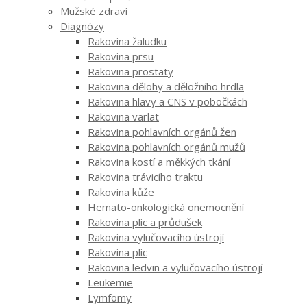
Mužské zdraví
Diagnózy
Rakovina žaludku
Rakovina prsu
Rakovina prostaty
Rakovina dělohy a děložního hrdla
Rakovina hlavy a CNS v pobočkách
Rakovina varlat
Rakovina pohlavních orgánů žen
Rakovina pohlavních orgánů mužů
Rakovina kostí a měkkých tkání
Rakovina trávicího traktu
Rakovina kůže
Hemato-onkologická onemocnění
Rakovina plic a průdušek
Rakovina vylučovacího ústrojí
Rakovina plic
Rakovina ledvin a vylučovacího ústrojí
Leukemie
Lymfomy