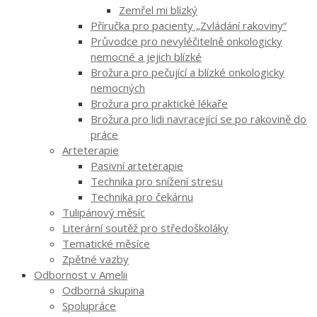
Zemřel mi blízký
Příručka pro pacienty „Zvládání rakoviny“
Průvodce pro nevyléčitelně onkologicky
nemocné a jejich blízké
Brožura pro pečující a blízké onkologicky
nemocných
Brožura pro praktické lékaře
Brožura pro lidi navracející se po rakovině do
práce
Arteterapie
Pasivní arteterapie
Technika pro snížení stresu
Technika pro čekárnu
Tulipánový měsíc
Literární soutěž pro středoškoláky
Tematické měsíce
Zpětné vazby
Odbornost v Amelii
Odborná skupina
Spolupráce