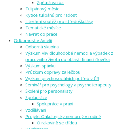
Zpětná vazba
Tulipánový měsíc
Kytice tulipánů pro radost
Literární soutěž pro středoškoláky
Tematické měsíce
Návrat do práce
Odbornost v Amelii
Odborná skupina
Výzkum Vliv dlouhodobé nemoci a výpadek z
pracovního života do oblasti financí člověka
Výzkum spánku
Průzkum dopravy za léčbou
Výzkum psychosociálních potřeb v ČR
Seminář pro psychology a psychoterapeuty
Školení pro personalisty
Spolupráce
Spolupráce v praxi
Vzdělávání
Projekt Onkologicky nemocný v rodině
O rakovině se třídou