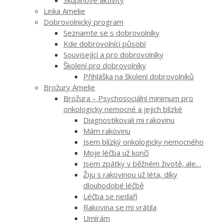
Linka Amelie
Dobrovolnický program
Seznamte se s dobrovolníky
Kde dobrovolníci působí
Související a pro dobrovolníky
Školení pro dobrovolníky
Přihláška na školení dobrovolníků
Brožury Amelie
Brožura – Psychosociální minimum pro
onkologicky nemocné a jejich blízké
Diagnostikovali mi rakovinu
Mám rakovinu
Jsem blízký onkologicky nemocného
Moje léčba už končí
Jsem zpátky v běžném životě, ale…
Žiju s rakovinou už léta, díky
dlouhodobé léčbě
Léčba se nedaří
Rakovina se mi vrátila
Umírám