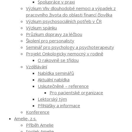
Spolupráce v praxi
Výzkum Vliv dlouhodobé nemoci a výpadek z
pracovního života do oblasti financí člověka
Výzkum psychosociálních potřeb v ČR
Výzkum spánku
Průzkum dopravy za léčbou
Školení pro personalisty
Seminář pro psychology a psychoterapeuty
Projekt Onkologicky nemocný v rodině
O rakovině se třídou
Vzdělávání
Nabídka seminářů
Aktuální nabídka
Uskutečněné – reference
Pro pacientské organizace
Lektorský tým
Přihlášky a informace
Konference
Amelie, z.s.
Příběh Amelie
Spolek Amelie