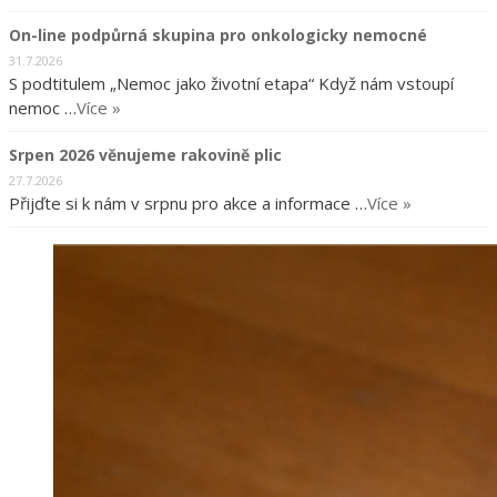
On-line podpůrná skupina pro onkologicky nemocné
31.7.2026
S podtitulem „Nemoc jako životní etapa“ Když nám vstoupí
nemoc …
Více »
Srpen 2026 věnujeme rakovině plic
27.7.2026
Přijďte si k nám v srpnu pro akce a informace …
Více »