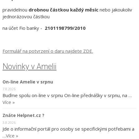
pravidelnou
drobnou částkou každý měsíc
nebo jakoukoliv
jednorázovou částkou
na účet Fio banky -
2101198799/2010
Formulář na potvrzení o daru najdete ZDE.
Novinky v Amelii
On-line Amelie v srpnu
7.8.2026
Buďme spolu on-line v srpnu On-line přednášky v srpnu, na …
Více »
Znáte Helpnet.cz ?
3.8.2026
Jde o informační portál pro osoby se specifickými potřebami a
…
Více »