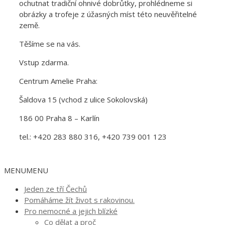
ochutnat tradiční ohnivé dobrůtky, prohlédneme si
obrázky a trofeje z úžasných míst této neuvěřitelné
země.
Těšíme se na vás.
Vstup zdarma.
Centrum Amelie Praha:
Šaldova 15 (vchod z ulice Sokolovská)
186 00 Praha 8 – Karlín
tel.:
+420 283 880 316,
+420 739 001 123
MENU
MENU
Jeden ze tří Čechů
Pomáháme žít život s rakovinou.
Pro nemocné a jejich blízké
Co dělat a proč