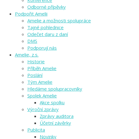
Konference
Odborné přípěvky
Podpořit Amelii
Amelie a možnosti spolupráce
Tajné pohlednice
Odečet daru z daní
DMS
Podporují nás
Amelie, z.s.
Historie
Příběh Amelie
Poslání
Tým Amelie
Hledáme spolupracovníky
Spolek Amelie
Akce spolku
Výroční zprávy
Zprávy auditora
Účetní závěrky
Publicita
Novinky