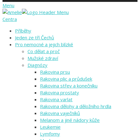
Menu
Centra
Příběhy
Jeden ze tří Čechů
Pro nemocné a jejich blízké
Co dělat a proč
Mužské zdraví
Diagnózy
Rakovina prsu
Rakovina plic a průdušek
Rakovina střev a konečníku
Rakovina prostaty
Rakovina varlat
Rakovina dělohy a děložního hrdla
Rakovina vaječníků
Melanom a jiné nádory kůže
Leukemie
Lymfomy