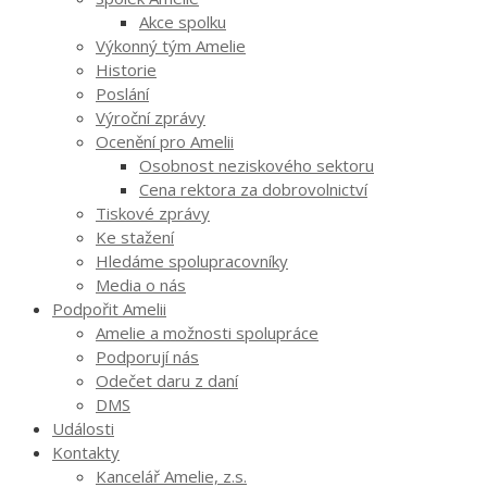
Akce spolku
Výkonný tým Amelie
Historie
Poslání
Výroční zprávy
Ocenění pro Amelii
Osobnost neziskového sektoru
Cena rektora za dobrovolnictví
Tiskové zprávy
Ke stažení
Hledáme spolupracovníky
Media o nás
Podpořit Amelii
Amelie a možnosti spolupráce
Podporují nás
Odečet daru z daní
DMS
Události
Kontakty
Kancelář Amelie, z.s.