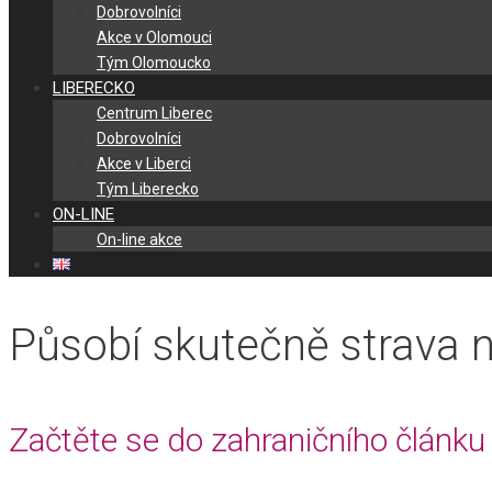
Dobrovolníci
Akce v Olomouci
Tým Olomoucko
LIBERECKO
Centrum Liberec
Dobrovolníci
Akce v Liberci
Tým Liberecko
ON-LINE
On-line akce
Působí skutečně strava n
Začtěte se do zahraničního článku