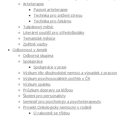
Arteterapie
Pasivní arteterapie
Technika pro snížení stresu
Technika pro čekárnu
Tulipánový měsíc
Literární soutěž pro středoškoláky
Tematické měsíce
Zpětné vazby
Odbornost v Amelii
Odborná skupina
Spolupráce
Spolupráce v praxi
Výzkum Vliv dlouhodobé nemoci a výpadek z pracovníh
Výzkum psychosociálních potřeb v ČR
Výzkum spánku
Průzkum dopravy za léčbou
Školení pro personalisty
Seminář pro psychology a psychoterapeuty
Projekt Onkologicky nemocný v rodině
O rakovině se třídou