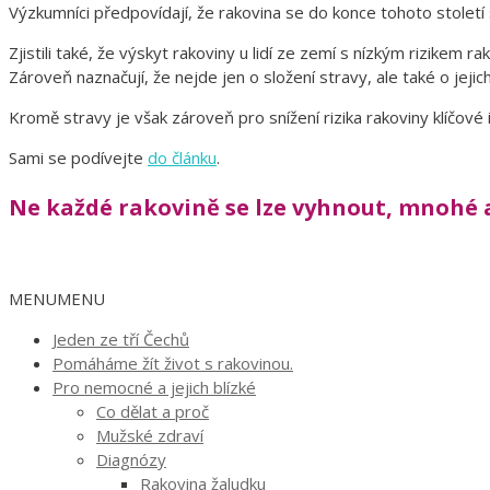
Výzkumníci předpovídají, že rakovina se do konce tohoto století 
Zjistili také, že výskyt rakoviny u lidí ze zemí s nízkým rizikem ra
Zároveň naznačují, že nejde jen o složení stravy, ale také o jejich
Kromě stravy je však zároveň pro snížení rizika rakoviny klíčové 
Sami se podívejte
do článku
.
Ne každé rakovině se lze vyhnout, mnohé a
MENU
MENU
Jeden ze tří Čechů
Pomáháme žít život s rakovinou.
Pro nemocné a jejich blízké
Co dělat a proč
Mužské zdraví
Diagnózy
Rakovina žaludku