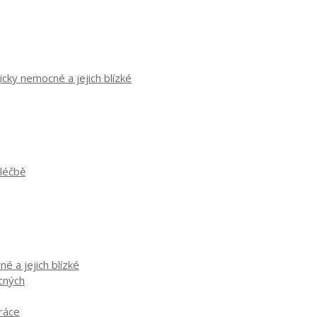
cky nemocné a jejich blízké
 léčbě
é a jejich blízké
ocných
práce