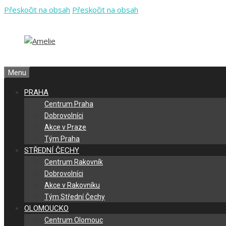
Přeskočit na obsah
Přeskočit na obsah
Menu
PRAHA
Centrum Praha
Dobrovolníci
Akce v Praze
Tým Praha
STŘEDNÍ ČECHY
Centrum Rakovník
Dobrovolníci
Akce v Rakovníku
Tým Střední Čechy
OLOMOUCKO
Centrum Olomouc