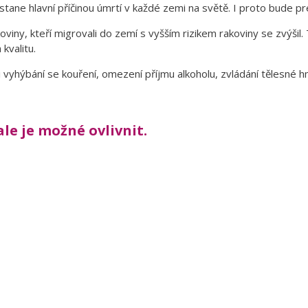
stane hlavní příčinou úmrtí v každé zemi na světě. I proto bude pr
koviny, kteří migrovali do zemí s vyšším rizikem rakoviny se zvýšil. T
 kvalitu.
i vyhýbání se kouření, omezení příjmu alkoholu, zvládání tělesné hm
le je možné ovlivnit.