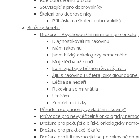
Kde dobrovolníci působí
Související a pro dobrovolníky
Školení pro dobrovolníky
Přihláška na školení dobrovolníků
Brožury Amelie
Brožura – Psychosociální minimum pro onkologi
Diagnostikovali mi rakovinu
Mám rakovinu
Jsem blízký onkologicky nemocného
Moje léčba už končí
Jsem zpátky v běžném životě, ale…
Žiju s rakovinou už léta, díky dlouhodobé
Léčba se nedaří
Rakovina se mi vrátila
Umírám
Zemřel mi blízký
Příručka pro pacienty „Zvládání rakoviny“
Průvodce pro nevyléčitelně onkologicky nemocn
Brožura pro pečující a blízké onkologicky nem
Brožura pro praktické lékaře
Brožura pro lidi navracející se po rakovině do 