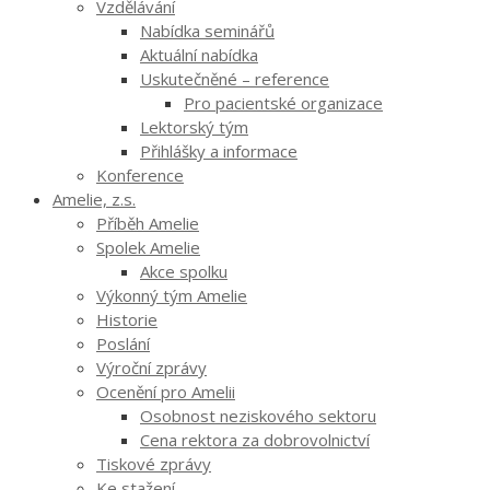
Vzdělávání
Nabídka seminářů
Aktuální nabídka
Uskutečněné – reference
Pro pacientské organizace
Lektorský tým
Přihlášky a informace
Konference
Amelie, z.s.
Příběh Amelie
Spolek Amelie
Akce spolku
Výkonný tým Amelie
Historie
Poslání
Výroční zprávy
Ocenění pro Amelii
Osobnost neziskového sektoru
Cena rektora za dobrovolnictví
Tiskové zprávy
Ke stažení