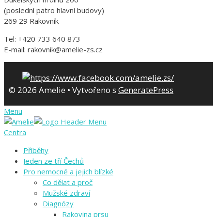
(poslední patro hlavní budovy)
269 29 Rakovník
Tel: +420 733 640 873
E-mail: rakovnik@amelie-zs.cz
© 2026 Amelie
• Vytvořeno s
GeneratePress
Menu
Centra
Příběhy
Jeden ze tří Čechů
Pro nemocné a jejich blízké
Co dělat a proč
Mužské zdraví
Diagnózy
Rakovina prsu