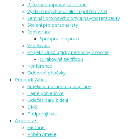
Průzkum dopravy za léčbou
Výzkum psychosociálních potřeb v ČR
Seminář pro psychology a psychoterapeuty
Školení pro personalisty
Spolupráce
Spolupráce v praxi
Vzdělávání
Projekt Onkologicky nemocný v rodině
O rakovině se třídou
Konference
Odborné přípěvky
Podpořit Amelii
Amelie a možnosti spolupráce
Tajné pohlednice
Odečet daru z daní
DMS
Podporují nás
Amelie, z.s.
Historie
Příběh Amelie