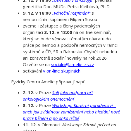
genetička Doc. MUDr. Petra Kleiblová, Ph.D.
9. 12. v 18:00
„Vánoční rozjímání“
s
nemocničním kaplanem Filipem Susou
zveme i zástupce a členy pacientských
organizací
3. 12. v 18:00
na on-line seminář,
který se bude věnovat tématům návratu do
práce po nemoci a podpoře nemocných v rámci
systémů v ČR, SR a Rakousku. Chybět nebudou
ani zdravotně sociální novinky na rok 2026.
Ozvěte se na
socialni@amelie-zs.cz
setkávání
v on-line skupinách
Fyzicky Centra Amelie připravují např.:
2. 12.
v Praze
Soli jako podpora při
onkologickém onemocnění
8. 12.
v Praze
Workshop: Kariérní poradenství –
aneb jak zvládnout zaměstnání nebo hledání nové
práce během a po onko léčbě
11. 12.
v Olomouci
Workshop: Zdravé pečení na
vánoce