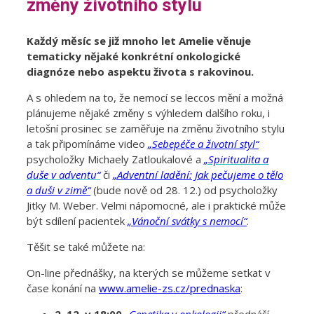
změny životního stylu
Každý měsíc se již mnoho let Amelie věnuje
tematicky nějaké konkrétní onkologické
diagnóze nebo aspektu života s rakovinou.
A s ohledem na to, že nemocí se leccos mění a možná
plánujeme nějaké změny s výhledem dalšího roku, i
letošní prosinec se zaměřuje na změnu životního stylu
a tak připomínáme video
„Sebepéče a životní styl“
psycholožky Michaely Zatloukalové a
„Spiritualita a
duše v adventu“
či
„Adventní ladění: Jak pečujeme o tělo
a duši v zimě“
(bude nově od 28. 12.) od psycholožky
Jitky M. Weber. Velmi nápomocné, ale i praktické může
být sdílení pacientek
„Vánoční svátky s nemocí“
.
Těšit se také můžete na:
On-line přednášky, na kterých se můžeme setkat v
čase konání na
www.amelie-zs.cz/prednaska
:
2. 12. v 18:00
„Genetika v onkologii“
přednáší