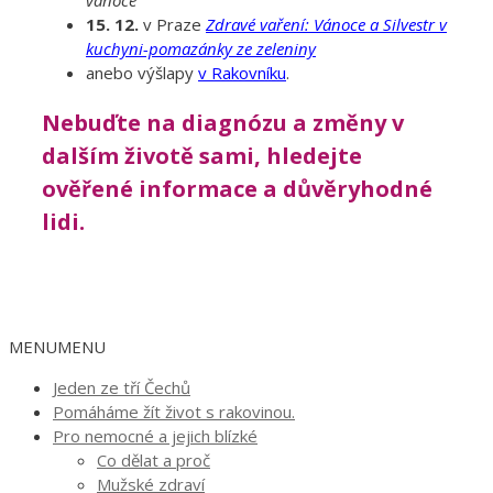
15. 12.
v Praze
Zdravé vaření: Vánoce a Silvestr v
kuchyni-pomazánky ze zeleniny
anebo výšlapy
v Rakovníku
.
Nebuďte na diagnózu a změny v
dalším životě sami, hledejte
ověřené informace a důvěryhodné
lidi.
MENU
MENU
Jeden ze tří Čechů
Pomáháme žít život s rakovinou.
Pro nemocné a jejich blízké
Co dělat a proč
Mužské zdraví