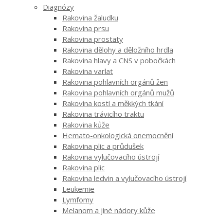
Diagnózy
Rakovina žaludku
Rakovina prsu
Rakovina prostaty
Rakovina dělohy a děložního hrdla
Rakovina hlavy a CNS v pobočkách
Rakovina varlat
Rakovina pohlavních orgánů žen
Rakovina pohlavních orgánů mužů
Rakovina kostí a měkkých tkání
Rakovina trávicího traktu
Rakovina kůže
Hemato-onkologická onemocnění
Rakovina plic a průdušek
Rakovina vylučovacího ústrojí
Rakovina plic
Rakovina ledvin a vylučovacího ústrojí
Leukemie
Lymfomy
Melanom a jiné nádory kůže