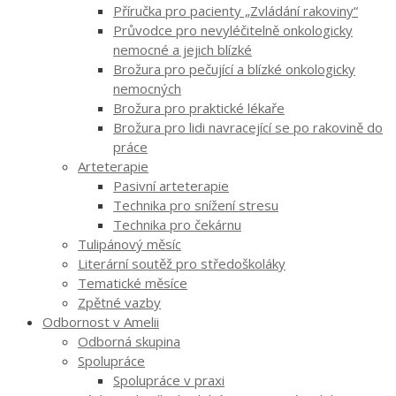
Příručka pro pacienty „Zvládání rakoviny“
Průvodce pro nevyléčitelně onkologicky
nemocné a jejich blízké
Brožura pro pečující a blízké onkologicky
nemocných
Brožura pro praktické lékaře
Brožura pro lidi navracející se po rakovině do
práce
Arteterapie
Pasivní arteterapie
Technika pro snížení stresu
Technika pro čekárnu
Tulipánový měsíc
Literární soutěž pro středoškoláky
Tematické měsíce
Zpětné vazby
Odbornost v Amelii
Odborná skupina
Spolupráce
Spolupráce v praxi