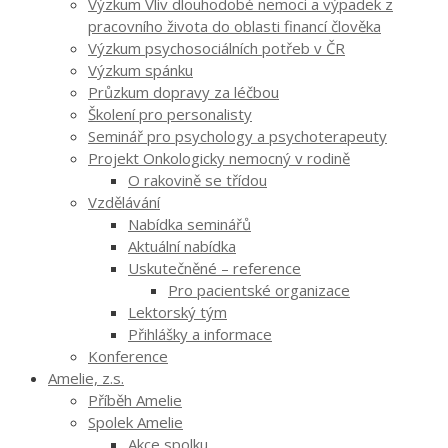
Výzkum Vliv dlouhodobé nemoci a výpadek z
pracovního života do oblasti financí člověka
Výzkum psychosociálních potřeb v ČR
Výzkum spánku
Průzkum dopravy za léčbou
Školení pro personalisty
Seminář pro psychology a psychoterapeuty
Projekt Onkologicky nemocný v rodině
O rakovině se třídou
Vzdělávání
Nabídka seminářů
Aktuální nabídka
Uskutečněné – reference
Pro pacientské organizace
Lektorský tým
Přihlášky a informace
Konference
Amelie, z.s.
Příběh Amelie
Spolek Amelie
Akce spolku