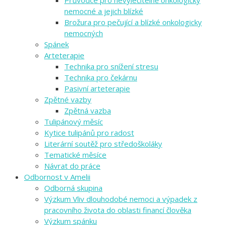
Průvodce pro nevyléčitelně onkologicky
nemocné a jejich blízké
Brožura pro pečující a blízké onkologicky
nemocných
Spánek
Arteterapie
Technika pro snížení stresu
Technika pro čekárnu
Pasivní arteterapie
Zpětné vazby
Zpětná vazba
Tulipánový měsíc
Kytice tulipánů pro radost
Literární soutěž pro středoškoláky
Tematické měsíce
Návrat do práce
Odbornost v Amelii
Odborná skupina
Výzkum Vliv dlouhodobé nemoci a výpadek z
pracovního života do oblasti financí člověka
Výzkum spánku