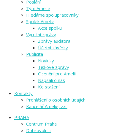
Poslání
Tým Amelie
Hledáme spolupracovníky
Spolek Amelie
Akce spolku
Výroční zprávy
Zprávy auditora
Účetní závěrky
Publicita
Novinky
Tiskové zprávy
Ocenění pro Amelii
Napsali o nás
Ke stažení
Kontakty
Prohlášení o osobních údajích
Kancelář Amelie, z.s.
PRAHA
Centrum Praha
Dobrovolníci