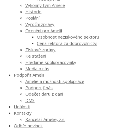
Výkonný tým Amelie
Historie
Poslání
Výroční zprávy
Ocenění pro Amelii
Osobnost neziskového sektoru
Cena rektora za dobrovolnictví
Tiskové zprávy
Ke stažení
Hledáme spolupracovníky
Media o nás
Podpořit Amelii
Amelie a možnosti spolupráce
Podporují nás
Odečet daru z daní
DMS
Události
Kontakty
Kancelář Amelie, z.s.
Odběr novinek