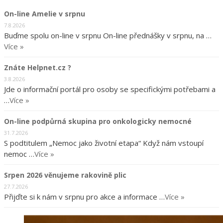
On-line Amelie v srpnu
7.8.2026
Buďme spolu on-line v srpnu On-line přednášky v srpnu, na …
Více »
Znáte Helpnet.cz ?
3.8.2026
Jde o informační portál pro osoby se specifickými potřebami a
…
Více »
On-line podpůrná skupina pro onkologicky nemocné
31.7.2026
S podtitulem „Nemoc jako životní etapa“ Když nám vstoupí
nemoc …
Více »
Srpen 2026 věnujeme rakovině plic
27.7.2026
Přijďte si k nám v srpnu pro akce a informace …
Více »