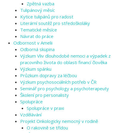
Zpětná vazba
Tulipánový měsíc
Kytice tulipánů pro radost
Literární soutěž pro středoškoláky
Tematické měsíce
Návrat do práce
Odbornost v Amelii
Odborná skupina
Výzkum Vliv dlouhodobé nemoci a výpadek z
pracovního života do oblasti financí člověka
Výzkum spánku
Průzkum dopravy za léčbou
Výzkum psychosociálních potřeb v ČR
Seminář pro psychology a psychoterapeuty
Školení pro personalisty
Spolupráce
Spolupráce v praxi
Vzdělávání
Projekt Onkologicky nemocný v rodině
O rakovině se třídou