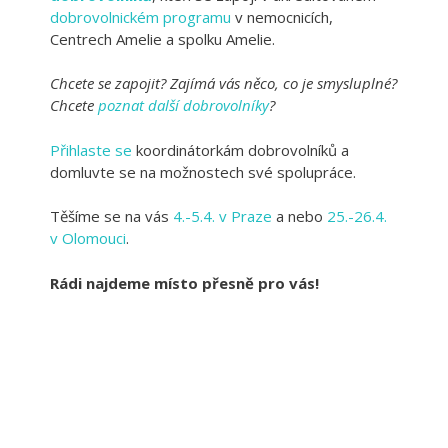
dobrovolnickém programu
v nemocnicích,
Centrech Amelie a spolku Amelie.
Chcete se zapojit? Zajímá vás něco, co je smysluplné?
Chcete
poznat další dobrovolníky
?
Přihlaste se
koordinátorkám dobrovolníků a
domluvte se na možnostech své spolupráce.
Těšíme se na vás
4.-5.4. v Praze
a nebo
25.-26.4.
v Olomouci
.
Rádi najdeme místo přesně pro vás!