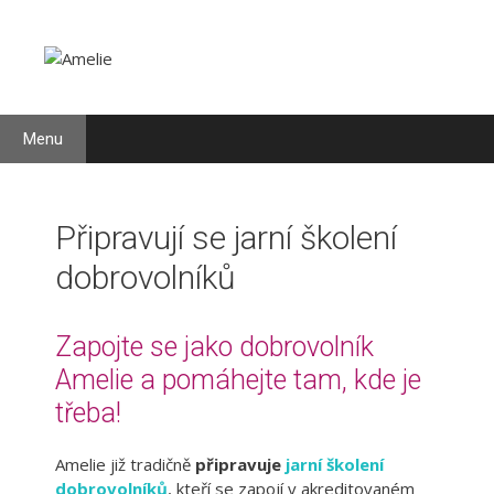
Přeskočit
Přeskočit
na
na
obsah
obsah
Menu
Připravují se jarní školení
dobrovolníků
Zapojte se jako dobrovolník
Amelie a pomáhejte tam, kde je
třeba!
Amelie již tradičně
připravuje
jarní školení
dobrovolníků
, kteří se zapojí v akreditovaném