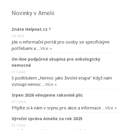
Novinky v Amelii
Znáte Helpnet.cz ?
3.8.2026
Jde o informační portál pro osoby se specifickými
potřebami a …
Více »
On-line podpůrná skupina pro onkologicky
nemocné
31.7.2026
S podtitulem „Nemoc jako životní etapa“ Když nám
vstoupí nemoc …
Více »
Srpen 2026 věnujeme rakovině plic
27.7.2026
Přijďte si k nám v srpnu pro akce a informace …
Více »
Výroční zpráva Amelie za rok 2025
24.7.2026