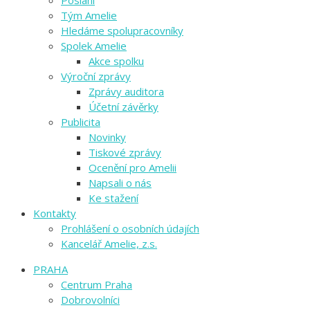
Poslání
Tým Amelie
Hledáme spolupracovníky
Spolek Amelie
Akce spolku
Výroční zprávy
Zprávy auditora
Účetní závěrky
Publicita
Novinky
Tiskové zprávy
Ocenění pro Amelii
Napsali o nás
Ke stažení
Kontakty
Prohlášení o osobních údajích
Kancelář Amelie, z.s.
PRAHA
Centrum Praha
Dobrovolníci