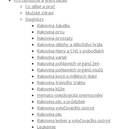
Co dělat a proč
Mužské zdraví
Diagnózy
Rakovina žaludku
Rakovina prsu
Rakovina prostaty
Rakovina dělohy a děložního hrdla
Rakovina hlavy a CNS v pobočkách
Rakovina varlat
Rakovina pohlavních orgánů žen
Rakovina pohlavních orgánů mužů
Rakovina kostí a měkkých tkání
Rakovina trávicího traktu
Rakovina kůže
Hemato-onkologická onemocnění
Rakovina plic a průdušek
Rakovina vylučovacího ústrojí
Rakovina plic
Rakovina ledvin a vylučovacího ústrojí
Leukemie