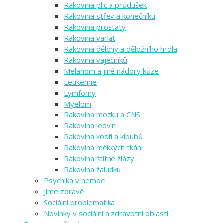
Rakovina plic a průdušek
Rakovina střev a konečníku
Rakovina prostaty
Rakovina varlat
Rakovina dělohy a děložního hrdla
Rakovina vaječníků
Melanom a jiné nádory kůže
Leukemie
Lymfomy
Myelom
Rakovina mozku a CNS
Rakovina ledvin
Rakovina kostí a kloubů
Rakovina měkkých tkání
Rakovina štítné žlázy
Rakovina žaludku
Psychika v nemoci
Jíme zdravě
Sociální problematika
Novinky v sociální a zdravotní oblasti