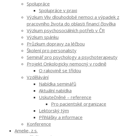
Spolupráce
Spolupráce v praxi
Výzkum Vliv dlouhodobé nemoci a výpadek z
pracovního života do oblasti financí člověka
Výzkum psychosociálních potřeb v ČR
Výzkum spánku
Průzkum dopravy za léčbou
Školení pro personalisty
Seminář pro psychology a psychoterapeuty
Projekt Onkologicky nemocný v rodině
O rakovině se třídou
Vzdělávání
Nabídka seminářů
Aktuální nabídka
Uskutečněné – reference
Pro pacientské organizace
Lektorský tým
Přihlášky a informace
Konference
Amelie, z.s.