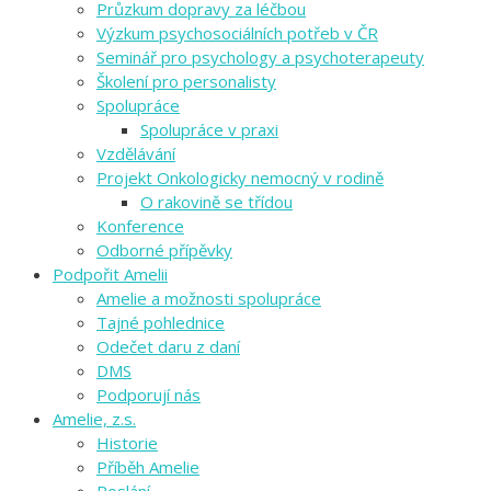
Průzkum dopravy za léčbou
Výzkum psychosociálních potřeb v ČR
Seminář pro psychology a psychoterapeuty
Školení pro personalisty
Spolupráce
Spolupráce v praxi
Vzdělávání
Projekt Onkologicky nemocný v rodině
O rakovině se třídou
Konference
Odborné přípěvky
Podpořit Amelii
Amelie a možnosti spolupráce
Tajné pohlednice
Odečet daru z daní
DMS
Podporují nás
Amelie, z.s.
Historie
Příběh Amelie