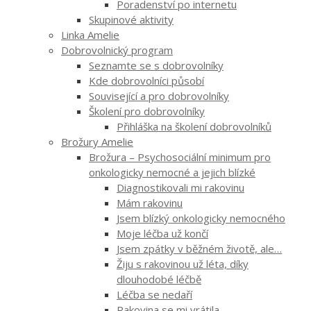
Poradenství po internetu
Skupinové aktivity
Linka Amelie
Dobrovolnický program
Seznamte se s dobrovolníky
Kde dobrovolníci působí
Související a pro dobrovolníky
Školení pro dobrovolníky
Přihláška na školení dobrovolníků
Brožury Amelie
Brožura – Psychosociální minimum pro
onkologicky nemocné a jejich blízké
Diagnostikovali mi rakovinu
Mám rakovinu
Jsem blízký onkologicky nemocného
Moje léčba už končí
Jsem zpátky v běžném životě, ale…
Žiju s rakovinou už léta, díky
dlouhodobé léčbě
Léčba se nedaří
Rakovina se mi vrátila