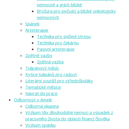
nemocné a jejich blízké
Brožura pro pečující a blízké onkologicky
nemocných
Spánek
Arteterapie
Technika pro snížení stresu
Technika pro čekárnu
Pasivní arteterapie
Zpětné vazby
Zpětná vazba
Tulipánový měsíc
Kytice tulipánů pro radost
Literární soutěž pro středoškoláky
Tematické měsíce
Návrat do práce
Odbornost v Amelii
Odborná skupina
Výzkum Vliv dlouhodobé nemoci a výpadek z
pracovního života do oblasti financí člověka
Výzkum spánku