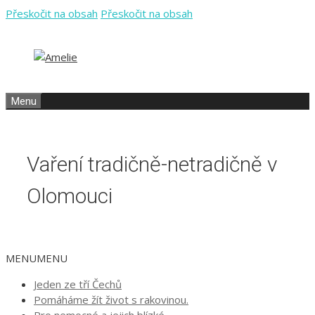
Přeskočit na obsah
Přeskočit na obsah
Menu
Vaření tradičně-netradičně v
Olomouci
MENU
MENU
Jeden ze tří Čechů
Pomáháme žít život s rakovinou.
Pro nemocné a jejich blízké