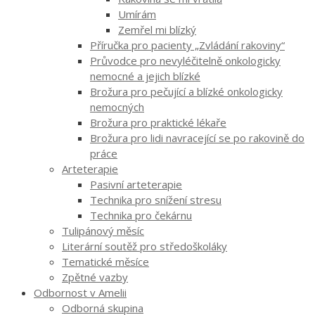
Umírám
Zemřel mi blízký
Příručka pro pacienty „Zvládání rakoviny“
Průvodce pro nevyléčitelně onkologicky
nemocné a jejich blízké
Brožura pro pečující a blízké onkologicky
nemocných
Brožura pro praktické lékaře
Brožura pro lidi navracející se po rakovině do
práce
Arteterapie
Pasivní arteterapie
Technika pro snížení stresu
Technika pro čekárnu
Tulipánový měsíc
Literární soutěž pro středoškoláky
Tematické měsíce
Zpětné vazby
Odbornost v Amelii
Odborná skupina