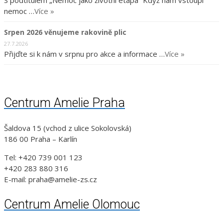
S podtitulem „Nemoc jako životní etapa“ Když nám vstoupí
nemoc …
Více »
Srpen 2026 věnujeme rakovině plic
27.7.2026
Přijďte si k nám v srpnu pro akce a informace …
Více »
Centrum Amelie Praha
Šaldova 15 (vchod z ulice Sokolovská)
186 00 Praha – Karlín
Tel: +420 739 001 123
+420 283 880 316
E-mail: praha@amelie-zs.cz
Centrum Amelie Olomouc