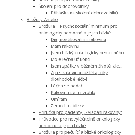
Školení pro dobrovolníky
Přihláška na školení dobrovolníků
Brožury Amelie
Brožura – Psychosociální minimum pro
onkologicky nemocné a jejich blízké
Diagnostikovali mi rakovinu
Mám rakovinu
Jsem blízký onkologicky nemocného
Moje léčba už končí
Jsem zpátky v běžném životě, ale…
Žiju s rakovinou už léta, díky
dlouhodobé léčbě
Léčba se nedaří
Rakovina se mi vrátila
Umírám
Zemřel mi blízký
Příručka pro pacienty „Zvládání rakoviny“
Průvodce pro nevyléčitelně onkologicky
nemocné a jejich blízké
Brožura pro pečující a blízké onkologicky