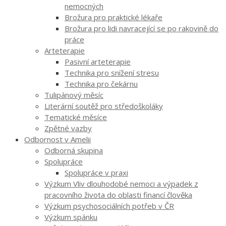
nemocných
Brožura pro praktické lékaře
Brožura pro lidi navracející se po rakovině do
práce
Arteterapie
Pasivní arteterapie
Technika pro snížení stresu
Technika pro čekárnu
Tulipánový měsíc
Literární soutěž pro středoškoláky
Tematické měsíce
Zpětné vazby
Odbornost v Amelii
Odborná skupina
Spolupráce
Spolupráce v praxi
Výzkum Vliv dlouhodobé nemoci a výpadek z
pracovního života do oblasti financí člověka
Výzkum psychosociálních potřeb v ČR
Výzkum spánku