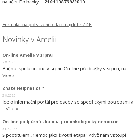
na účet Fio banky -
2101198799/2010
Formulář na potvrzení o daru najdete ZDE.
Novinky v Amelii
On-line Amelie v srpnu
7.8.2026
Buďme spolu on-line v srpnu On-line přednášky v srpnu, na …
Více »
Znáte Helpnet.cz ?
3.8.2026
Jde o informační portál pro osoby se specifickými potřebami a
…
Více »
On-line podpůrná skupina pro onkologicky nemocné
31.7.2026
S podtitulem „Nemoc jako životní etapa“ Když nám vstoupí