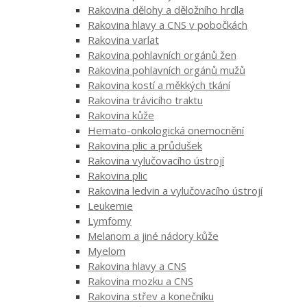
Rakovina dělohy a děložního hrdla
Rakovina hlavy a CNS v pobočkách
Rakovina varlat
Rakovina pohlavních orgánů žen
Rakovina pohlavních orgánů mužů
Rakovina kostí a měkkých tkání
Rakovina trávicího traktu
Rakovina kůže
Hemato-onkologická onemocnění
Rakovina plic a průdušek
Rakovina vylučovacího ústrojí
Rakovina plic
Rakovina ledvin a vylučovacího ústrojí
Leukemie
Lymfomy
Melanom a jiné nádory kůže
Myelom
Rakovina hlavy a CNS
Rakovina mozku a CNS
Rakovina střev a konečníku