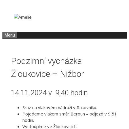
Přeskočit
Přeskočit
na
na
obsah
obsah
Menu
Podzimní vycházka
Žloukovice – Nižbor
14.11.2024 v 9,40 hodin
Sraz na vlakovém nádraží v Rakovníku.
Pojedeme vlakem směr Beroun – odjezd v 9,51
hodin.
Vystoupíme ve Žloukovicích.