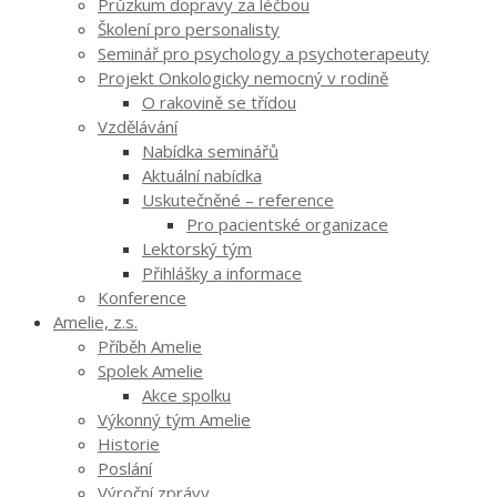
Průzkum dopravy za léčbou
Školení pro personalisty
Seminář pro psychology a psychoterapeuty
Projekt Onkologicky nemocný v rodině
O rakovině se třídou
Vzdělávání
Nabídka seminářů
Aktuální nabídka
Uskutečněné – reference
Pro pacientské organizace
Lektorský tým
Přihlášky a informace
Konference
Amelie, z.s.
Příběh Amelie
Spolek Amelie
Akce spolku
Výkonný tým Amelie
Historie
Poslání
Výroční zprávy