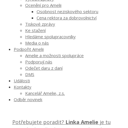
Ocenění pro Amelii
Osobnost neziskového sektoru
Cena rektora za dobrovolnictví
Tiskové zprávy
Ke stažení
Hledáme spolupracovníky
Media o nás
Podpořit Amelii
Amelie a možnosti spolupráce
Podporují nás
Odečet daru z daní
DMS
Události
Kontakty
Kancelář Amelie, z.s.
Odběr novinek
Potřebujete poradit?
Linka Amelie
je tu