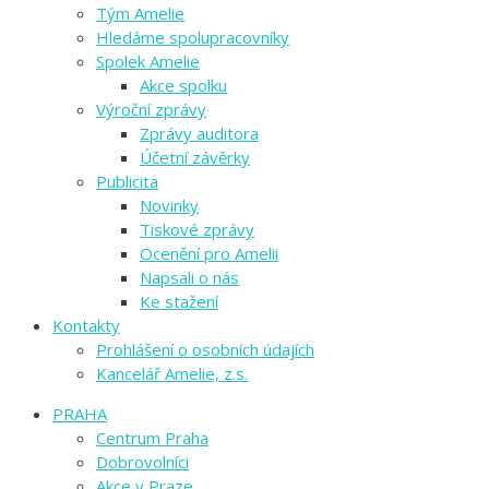
Tým Amelie
Hledáme spolupracovníky
Spolek Amelie
Akce spolku
Výroční zprávy
Zprávy auditora
Účetní závěrky
Publicita
Novinky
Tiskové zprávy
Ocenění pro Amelii
Napsali o nás
Ke stažení
Kontakty
Prohlášení o osobních údajích
Kancelář Amelie, z.s.
PRAHA
Centrum Praha
Dobrovolníci
Akce v Praze