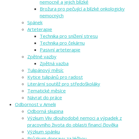
nemocné a jejich blízké
Brožura pro pečující a blízké onkologicky
nemocných
Spánek
Arteterapie
Technika pro snížení stresu
Technika pro čekárnu
Pasivní arteterapie
Zpětné vazby
Zpětná vazba
Tulipánový měsíc
Kytice tulipánů pro radost
Literární soutěž pro středoškoláky
Tematické měsíce
Návrat do práce
Odbornost v Amelii
Odborná skupina
Výzkum Vliv dlouhodobé nemoci a výpadek z
pracovního života do oblasti financí člověka
Výzkum spánku
Průzkum dopravy za léčbou