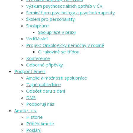
Výzkum psychosociálních potřeb v ČR
Seminář pro psychology a psychoterapeuty
Školení pro personalisty
Spolupráce
Spolupráce v praxi
Vzdělávání
Projekt Onkologicky nemocný v rodině
O rakovině se třídou
Konference
Odborné přípěvky
Podpořit Amelii
Amelie a možnosti spolupráce
Tajné pohlednice
Odečet daru z daní
DMS
Podporují nás
Amelie, z.s.
Historie
Příběh Amelie
Poslání