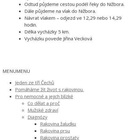
Odtud půjdeme cestou podél řeky do Nižbora.
Dále půjdeme na vlak do Nižbora.
Návrat vlakem – odjezd ve 12,29 nebo 14,29
hodin.
Délka vycházky 5 km.
Vycházku povede Jiřina Vecková
MENU
MENU
Jeden ze tří Čechů
Pomáháme žít život s rakovinou.
Pro nemocné a jejich blízké
Co dělat a proč
Mužské zdraví
Diagnózy
Rakovina žaludku
Rakovina prsu
Rakovina prostaty