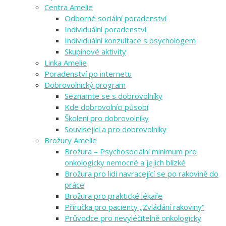
Centra Amelie
Odborné sociální poradenství
Individuální poradenství
Individuální konzultace s psychologem
Skupinové aktivity
Linka Amelie
Poradenství po internetu
Dobrovolnický program
Seznamte se s dobrovolníky
Kde dobrovolníci působí
Školení pro dobrovolníky
Související a pro dobrovolníky
Brožury Amelie
Brožura – Psychosociální minimum pro
onkologicky nemocné a jejich blízké
Brožura pro lidi navracející se po rakovině do
práce
Brožura pro praktické lékaře
Příručka pro pacienty „Zvládání rakoviny“
Průvodce pro nevyléčitelně onkologicky