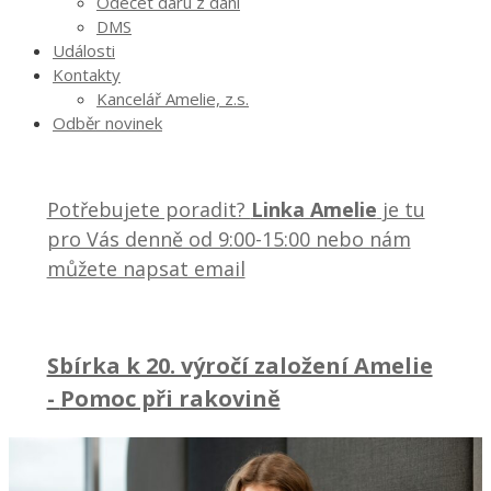
Odečet daru z daní
DMS
Události
Kontakty
Kancelář Amelie, z.s.
Odběr novinek
Potřebujete poradit?
Linka Amelie
je tu
pro Vás denně od 9:00-15:00 nebo nám
můžete napsat email
Sbírka k 20. výročí založení Amelie
-
Pomoc při rakovině