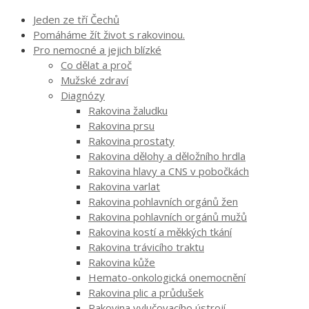
Jeden ze tří Čechů
Pomáháme žít život s rakovinou.
Pro nemocné a jejich blízké
Co dělat a proč
Mužské zdraví
Diagnózy
Rakovina žaludku
Rakovina prsu
Rakovina prostaty
Rakovina dělohy a děložního hrdla
Rakovina hlavy a CNS v pobočkách
Rakovina varlat
Rakovina pohlavních orgánů žen
Rakovina pohlavních orgánů mužů
Rakovina kostí a měkkých tkání
Rakovina trávicího traktu
Rakovina kůže
Hemato-onkologická onemocnění
Rakovina plic a průdušek
Rakovina vylučovacího ústrojí