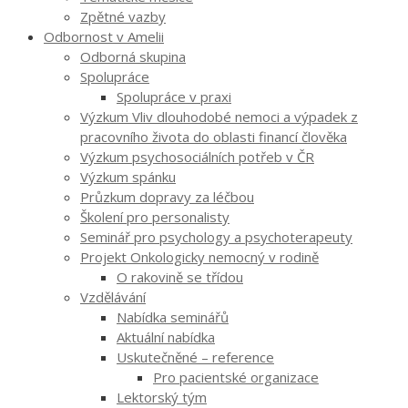
Zpětné vazby
Odbornost v Amelii
Odborná skupina
Spolupráce
Spolupráce v praxi
Výzkum Vliv dlouhodobé nemoci a výpadek z
pracovního života do oblasti financí člověka
Výzkum psychosociálních potřeb v ČR
Výzkum spánku
Průzkum dopravy za léčbou
Školení pro personalisty
Seminář pro psychology a psychoterapeuty
Projekt Onkologicky nemocný v rodině
O rakovině se třídou
Vzdělávání
Nabídka seminářů
Aktuální nabídka
Uskutečněné – reference
Pro pacientské organizace
Lektorský tým