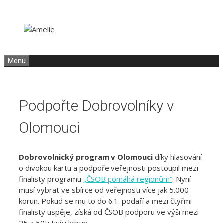
Přeskočit
Přeskočit
na
na
obsah
obsah
Menu
Podpořte Dobrovolníky v
Olomouci
Dobrovolnický program v Olomouci
díky hlasování
o divokou kartu a podpoře veřejnosti postoupil mezi
finalisty programu
„ČSOB pomáhá regionům“
. Nyní
musí vybrat ve sbírce od veřejnosti více jak 5.000
korun. Pokud se mu to do 6.1. podaří a mezi čtyřmi
finalisty uspěje, získá od ČSOB podporu ve výši mezi
25 a 50ti tisíci korun.