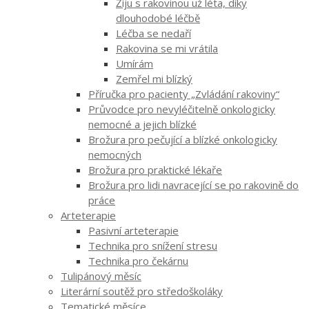
Žiju s rakovinou už léta, díky
dlouhodobé léčbě
Léčba se nedaří
Rakovina se mi vrátila
Umírám
Zemřel mi blízký
Příručka pro pacienty „Zvládání rakoviny“
Průvodce pro nevyléčitelně onkologicky
nemocné a jejich blízké
Brožura pro pečující a blízké onkologicky
nemocných
Brožura pro praktické lékaře
Brožura pro lidi navracející se po rakovině do
práce
Arteterapie
Pasivní arteterapie
Technika pro snížení stresu
Technika pro čekárnu
Tulipánový měsíc
Literární soutěž pro středoškoláky
Tematické měsíce