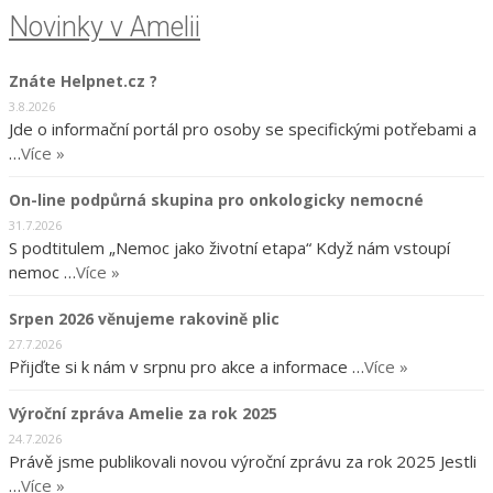
Novinky v Amelii
Znáte Helpnet.cz ?
3.8.2026
Jde o informační portál pro osoby se specifickými potřebami a
…
Více »
On-line podpůrná skupina pro onkologicky nemocné
31.7.2026
S podtitulem „Nemoc jako životní etapa“ Když nám vstoupí
nemoc …
Více »
Srpen 2026 věnujeme rakovině plic
27.7.2026
Přijďte si k nám v srpnu pro akce a informace …
Více »
Výroční zpráva Amelie za rok 2025
24.7.2026
Právě jsme publikovali novou výroční zprávu za rok 2025 Jestli
…
Více »