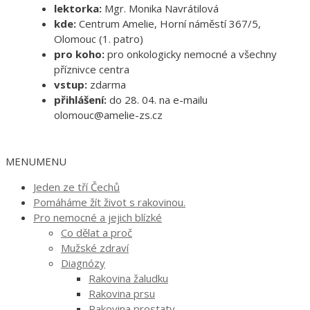
lektorka:
Mgr. Monika Navrátilová
kde:
Centrum Amelie, Horní náměstí 367/5,
Olomouc (1. patro)
pro koho:
pro onkologicky nemocné a všechny
příznivce centra
vstup:
zdarma
přihlášení:
do 28. 04. na e-mailu
olomouc@amelie-zs.cz
MENU
MENU
Jeden ze tří Čechů
Pomáháme žít život s rakovinou.
Pro nemocné a jejich blízké
Co dělat a proč
Mužské zdraví
Diagnózy
Rakovina žaludku
Rakovina prsu
Rakovina prostaty