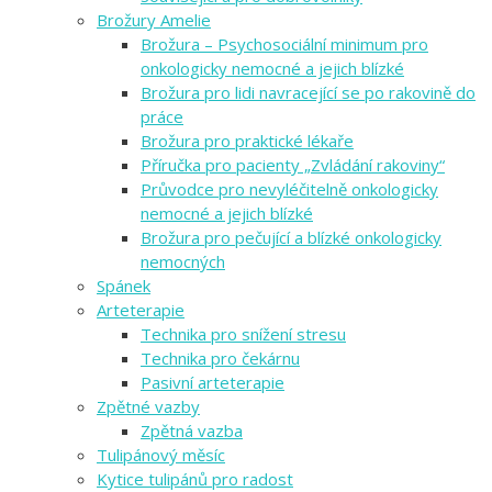
Brožury Amelie
Brožura – Psychosociální minimum pro
onkologicky nemocné a jejich blízké
Brožura pro lidi navracející se po rakovině do
práce
Brožura pro praktické lékaře
Příručka pro pacienty „Zvládání rakoviny“
Průvodce pro nevyléčitelně onkologicky
nemocné a jejich blízké
Brožura pro pečující a blízké onkologicky
nemocných
Spánek
Arteterapie
Technika pro snížení stresu
Technika pro čekárnu
Pasivní arteterapie
Zpětné vazby
Zpětná vazba
Tulipánový měsíc
Kytice tulipánů pro radost