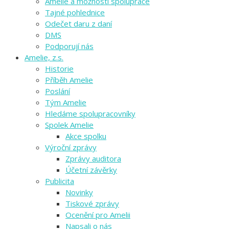
Amelie a možnosti spolupráce
Tajné pohlednice
Odečet daru z daní
DMS
Podporují nás
Amelie, z.s.
Historie
Příběh Amelie
Poslání
Tým Amelie
Hledáme spolupracovníky
Spolek Amelie
Akce spolku
Výroční zprávy
Zprávy auditora
Účetní závěrky
Publicita
Novinky
Tiskové zprávy
Ocenění pro Amelii
Napsali o nás