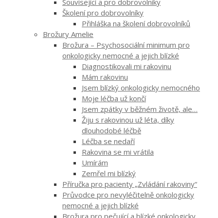
Související a pro dobrovolníky
Školení pro dobrovolníky
Přihláška na školení dobrovolníků
Brožury Amelie
Brožura – Psychosociální minimum pro
onkologicky nemocné a jejich blízké
Diagnostikovali mi rakovinu
Mám rakovinu
Jsem blízký onkologicky nemocného
Moje léčba už končí
Jsem zpátky v běžném životě, ale…
Žiju s rakovinou už léta, díky
dlouhodobé léčbě
Léčba se nedaří
Rakovina se mi vrátila
Umírám
Zemřel mi blízký
Příručka pro pacienty „Zvládání rakoviny“
Průvodce pro nevyléčitelně onkologicky
nemocné a jejich blízké
Brožura pro pečující a blízké onkologicky