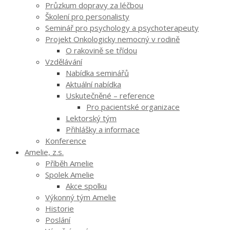
Průzkum dopravy za léčbou
Školení pro personalisty
Seminář pro psychology a psychoterapeuty
Projekt Onkologicky nemocný v rodině
O rakovině se třídou
Vzdělávání
Nabídka seminářů
Aktuální nabídka
Uskutečněné – reference
Pro pacientské organizace
Lektorský tým
Přihlášky a informace
Konference
Amelie, z.s.
Příběh Amelie
Spolek Amelie
Akce spolku
Výkonný tým Amelie
Historie
Poslání