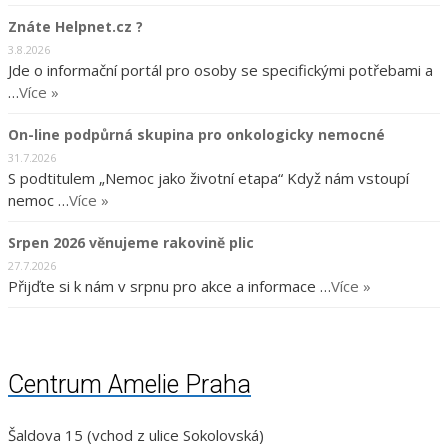
Znáte Helpnet.cz ?
3.8.2026
Jde o informační portál pro osoby se specifickými potřebami a
…
Více »
On-line podpůrná skupina pro onkologicky nemocné
31.7.2026
S podtitulem „Nemoc jako životní etapa“ Když nám vstoupí
nemoc …
Více »
Srpen 2026 věnujeme rakovině plic
27.7.2026
Přijďte si k nám v srpnu pro akce a informace …
Více »
Centrum Amelie Praha
Šaldova 15 (vchod z ulice Sokolovská)