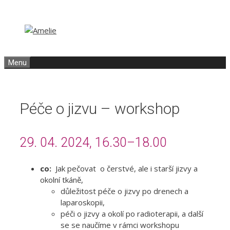
Přeskočit
Přeskočit
na
na
obsah
obsah
Menu
Péče o jizvu – workshop
29. 04. 2024, 16.30–18.00
co:
Jak pečovat o čerstvé, ale i starší jizvy a
okolní tkáně,
důležitost péče o jizvy po drenech a
laparoskopii,
péči o jizvy a okolí po radioterapii, a další
se se naučíme v rámci workshopu