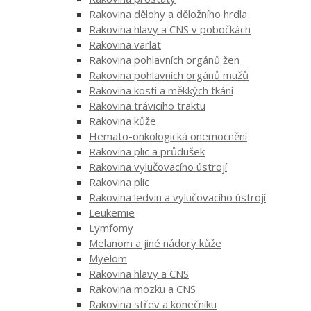
Rakovina dělohy a děložního hrdla
Rakovina hlavy a CNS v pobočkách
Rakovina varlat
Rakovina pohlavních orgánů žen
Rakovina pohlavních orgánů mužů
Rakovina kostí a měkkých tkání
Rakovina trávicího traktu
Rakovina kůže
Hemato-onkologická onemocnění
Rakovina plic a průdušek
Rakovina vylučovacího ústrojí
Rakovina plic
Rakovina ledvin a vylučovacího ústrojí
Leukemie
Lymfomy
Melanom a jiné nádory kůže
Myelom
Rakovina hlavy a CNS
Rakovina mozku a CNS
Rakovina střev a konečníku