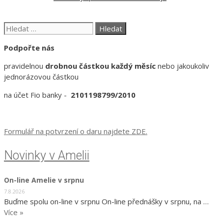
Hledat:
Podpořte nás
pravidelnou
drobnou částkou každý měsíc
nebo jakoukoliv
jednorázovou částkou
na účet Fio banky -
2101198799/2010
Formulář na potvrzení o daru najdete ZDE.
Novinky v Amelii
On-line Amelie v srpnu
7.8.2026
Buďme spolu on-line v srpnu On-line přednášky v srpnu, na …
Více »