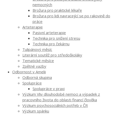
nemocných
Brožura pro praktické lékaře
Brožura pro lidi navracející se po rakovině do
práce
Arteterapie
Pasivní arteterapie
Technika pro snížení stresu
Technika pro čekárnu
Tulipánový měsíc
Literární soutěž pro středoškoláky
Tematické měsíce
Zpětné vazby
Odbornost v Amelii
Odborná skupina
Spolupráce
Spolupráce v praxi
Výzkum Vliv dlouhodobé nemoci a výpadek z
pracovního života do oblasti financí člověka
Výzkum psychosociálních potřeb v ČR
Výzkum spánku