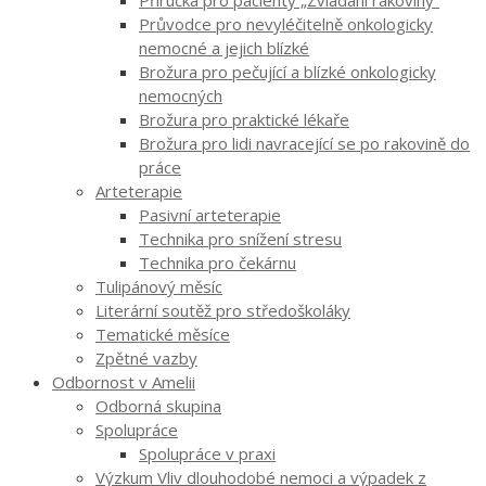
Průvodce pro nevyléčitelně onkologicky
nemocné a jejich blízké
Brožura pro pečující a blízké onkologicky
nemocných
Brožura pro praktické lékaře
Brožura pro lidi navracející se po rakovině do
práce
Arteterapie
Pasivní arteterapie
Technika pro snížení stresu
Technika pro čekárnu
Tulipánový měsíc
Literární soutěž pro středoškoláky
Tematické měsíce
Zpětné vazby
Odbornost v Amelii
Odborná skupina
Spolupráce
Spolupráce v praxi
Výzkum Vliv dlouhodobé nemoci a výpadek z