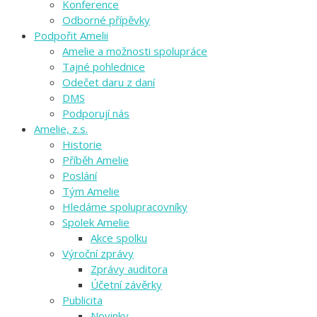
Konference
Odborné přípěvky
Podpořit Amelii
Amelie a možnosti spolupráce
Tajné pohlednice
Odečet daru z daní
DMS
Podporují nás
Amelie, z.s.
Historie
Příběh Amelie
Poslání
Tým Amelie
Hledáme spolupracovníky
Spolek Amelie
Akce spolku
Výroční zprávy
Zprávy auditora
Účetní závěrky
Publicita
Novinky