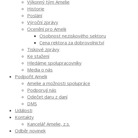
Výkonný tým Amelie
Historie
Poslání
Výroční zprávy
Ocenění pro Amelii
Osobnost neziskového sektoru
Cena rektora za dobrovolnictví
Tiskové zprávy
Ke stažení
Hledáme spolupracovníky
Media o nás
Podpořit Amelii
Amelie a možnosti spolupráce
Podporují nás
Odečet daru z daní
DMS
Události
Kontakty
Kancelář Amelie, z.s.
Odběr novinek