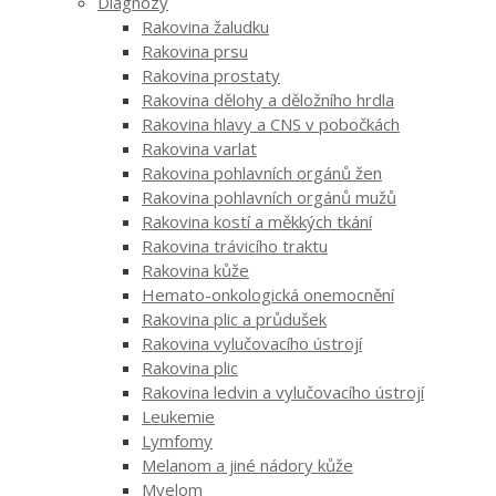
Diagnózy
Rakovina žaludku
Rakovina prsu
Rakovina prostaty
Rakovina dělohy a děložního hrdla
Rakovina hlavy a CNS v pobočkách
Rakovina varlat
Rakovina pohlavních orgánů žen
Rakovina pohlavních orgánů mužů
Rakovina kostí a měkkých tkání
Rakovina trávicího traktu
Rakovina kůže
Hemato-onkologická onemocnění
Rakovina plic a průdušek
Rakovina vylučovacího ústrojí
Rakovina plic
Rakovina ledvin a vylučovacího ústrojí
Leukemie
Lymfomy
Melanom a jiné nádory kůže
Myelom