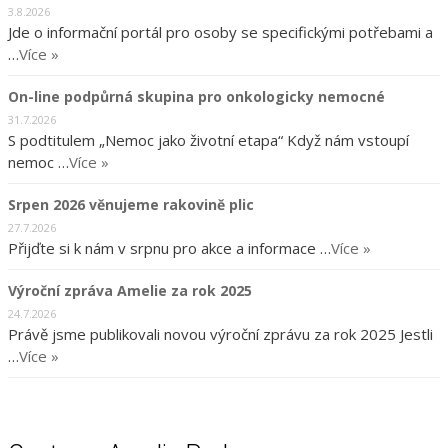
3.8.2026
Jde o informační portál pro osoby se specifickými potřebami a
…
Více »
On-line podpůrná skupina pro onkologicky nemocné
31.7.2026
S podtitulem „Nemoc jako životní etapa“ Když nám vstoupí
nemoc …
Více »
Srpen 2026 věnujeme rakovině plic
27.7.2026
Přijďte si k nám v srpnu pro akce a informace …
Více »
Výroční zpráva Amelie za rok 2025
24.7.2026
Právě jsme publikovali novou výroční zprávu za rok 2025 Jestli
…
Více »