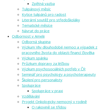
Zpětná vazba
Tulipánový měsíc
Kytice tulipánů pro radost
Literární soutěž pro středoškoláky
Tematické měsíce
Návrat do práce
Odbornost v Amelii
Odborná skupina
Výzkum Vliv dlouhodobé nemoci a výpadek z
pracovního života do oblasti financí člověka
Výzkum spánku
Průzkum dopravy za léčbou
Výzkum psychosociálních potřeb v ČR
Seminář pro psychology a psychoterapeuty
Školení pro personalisty
Spolupráce
Spolupráce v praxi
Vzdělávání
Projekt Onkologicky nemocný v rodině
O rakovině se třídou