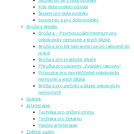
Seznamte se s dobrovolníky
Kde dobrovolníci působí
Školení pro dobrovolníky
Související a pro dobrovolníky
Brožury Amelie
Brožura – Psychosociální minimum pro
onkologicky nemocné a jejich blízké
Brožura pro lidi navracející se po rakovině do
práce
Brožura pro praktické lékaře
Příručka pro pacienty „Zvládání rakoviny“
Průvodce pro nevyléčitelně onkologicky
nemocné a jejich blízké
Brožura pro pečující a blízké onkologicky
nemocných
Spánek
Arteterapie
Technika pro snížení stresu
Technika pro čekárnu
Pasivní arteterapie
Zpětné vazby