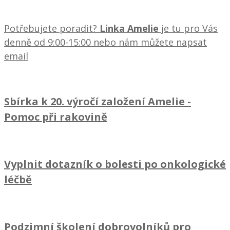
Potřebujete poradit?
Linka Amelie
je tu pro Vás
denně od 9:00-15:00 nebo nám můžete napsat
email
Sbírka k 20. výročí založení Amelie
-
Pomoc při rakovině
Vyplnit dotazník o bolesti po onkologické
léčbě
Podzimní školení dobrovolníků pro