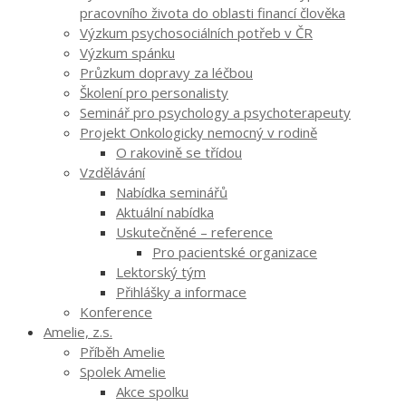
pracovního života do oblasti financí člověka
Výzkum psychosociálních potřeb v ČR
Výzkum spánku
Průzkum dopravy za léčbou
Školení pro personalisty
Seminář pro psychology a psychoterapeuty
Projekt Onkologicky nemocný v rodině
O rakovině se třídou
Vzdělávání
Nabídka seminářů
Aktuální nabídka
Uskutečněné – reference
Pro pacientské organizace
Lektorský tým
Přihlášky a informace
Konference
Amelie, z.s.
Příběh Amelie
Spolek Amelie
Akce spolku