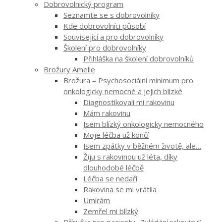
Dobrovolnický program
Seznamte se s dobrovolníky
Kde dobrovolníci působí
Související a pro dobrovolníky
Školení pro dobrovolníky
Přihláška na školení dobrovolníků
Brožury Amelie
Brožura – Psychosociální minimum pro
onkologicky nemocné a jejich blízké
Diagnostikovali mi rakovinu
Mám rakovinu
Jsem blízký onkologicky nemocného
Moje léčba už končí
Jsem zpátky v běžném životě, ale…
Žiju s rakovinou už léta, díky
dlouhodobé léčbě
Léčba se nedaří
Rakovina se mi vrátila
Umírám
Zemřel mi blízký
Příručka pro pacienty „Zvládání rakoviny“