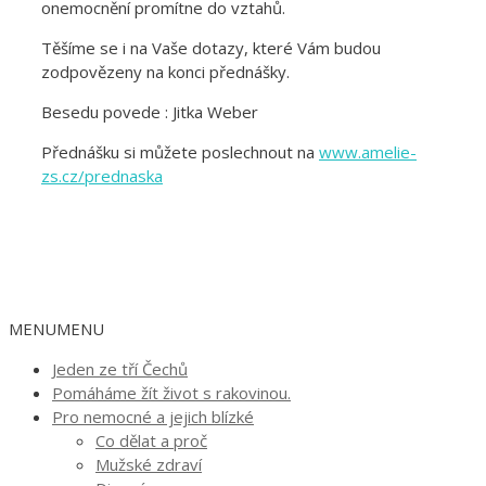
onemocnění promítne do vztahů.
Těšíme se i na Vaše dotazy, které Vám budou
zodpovězeny na konci přednášky.
Besedu povede : Jitka Weber
Přednášku si můžete poslechnout na
www.amelie-
zs.cz/prednaska
MENU
MENU
Jeden ze tří Čechů
Pomáháme žít život s rakovinou.
Pro nemocné a jejich blízké
Co dělat a proč
Mužské zdraví