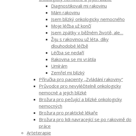
Diagnostikovali mi rakovinu
Mám rakovinu
Jsem blízký onkologicky nemocného
Moje léčba už končí
Jsem zpátky v běžném životě, ale…
Žiju s rakovinou už léta, díky
dlouhodobé léčbě
Léčba se nedaří
Rakovina se mi vrátila
Umírám
Zemřel mi blízký
Příručka pro pacienty „Zvládání rakoviny“
Průvodce pro nevyléčitelně onkologicky
nemocné a jejich blízké
Brožura pro pečující a blízké onkologicky
nemocných
Brožura pro praktické lékaře
Brožura pro lidi navracející se po rakovině do
práce
Arteterapie