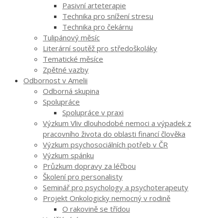
Pasivní arteterapie
Technika pro snížení stresu
Technika pro čekárnu
Tulipánový měsíc
Literární soutěž pro středoškoláky
Tematické měsíce
Zpětné vazby
Odbornost v Amelii
Odborná skupina
Spolupráce
Spolupráce v praxi
Výzkum Vliv dlouhodobé nemoci a výpadek z
pracovního života do oblasti financí člověka
Výzkum psychosociálních potřeb v ČR
Výzkum spánku
Průzkum dopravy za léčbou
Školení pro personalisty
Seminář pro psychology a psychoterapeuty
Projekt Onkologicky nemocný v rodině
O rakovině se třídou