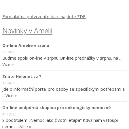
Formulář na potvrzení o daru najdete ZDE.
Novinky v Amelii
On-line Amelie v srpnu
7.8.2026
Buďme spolu on-line v srpnu On-line přednášky v srpnu, na …
Více »
Znáte Helpnet.cz ?
3.8.2026
Jde o informační portál pro osoby se specifickými potřebami a
…
Více »
On-line podpůrná skupina pro onkologicky nemocné
31.7.2026
S podtitulem „Nemoc jako životní etapa“ Když nám vstoupí
nemoc …
Více »