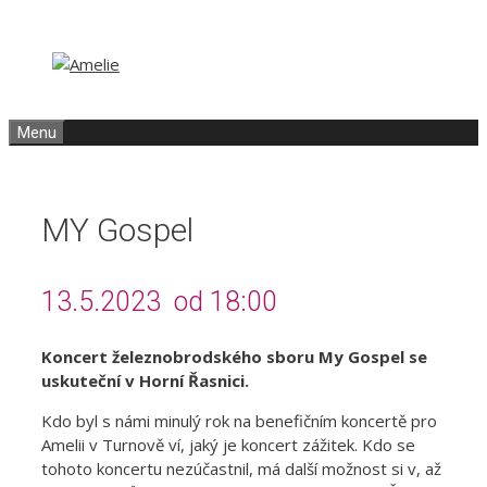
Přeskočit
Přeskočit
na
na
obsah
obsah
Menu
MY Gospel
13.5.2023 od 18:00
Koncert železnobrodského sboru My Gospel se
uskuteční v Horní Řasnici.
Kdo byl s námi minulý rok na benefičním koncertě pro
Amelii v Turnově ví, jaký je koncert zážitek. Kdo se
tohoto koncertu nezúčastnil, má další možnost si v, až