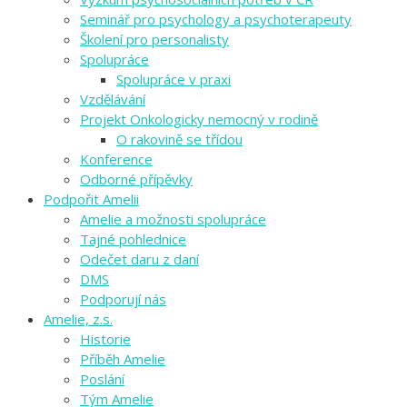
Seminář pro psychology a psychoterapeuty
Školení pro personalisty
Spolupráce
Spolupráce v praxi
Vzdělávání
Projekt Onkologicky nemocný v rodině
O rakovině se třídou
Konference
Odborné přípěvky
Podpořit Amelii
Amelie a možnosti spolupráce
Tajné pohlednice
Odečet daru z daní
DMS
Podporují nás
Amelie, z.s.
Historie
Příběh Amelie
Poslání
Tým Amelie