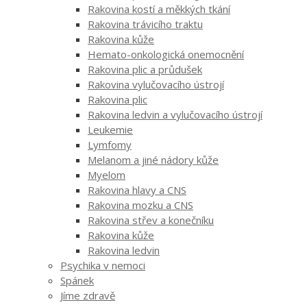
Rakovina kostí a měkkých tkání
Rakovina trávicího traktu
Rakovina kůže
Hemato-onkologická onemocnění
Rakovina plic a průdušek
Rakovina vylučovacího ústrojí
Rakovina plic
Rakovina ledvin a vylučovacího ústrojí
Leukemie
Lymfomy
Melanom a jiné nádory kůže
Myelom
Rakovina hlavy a CNS
Rakovina mozku a CNS
Rakovina střev a konečníku
Rakovina kůže
Rakovina ledvin
Psychika v nemoci
Spánek
Jíme zdravě