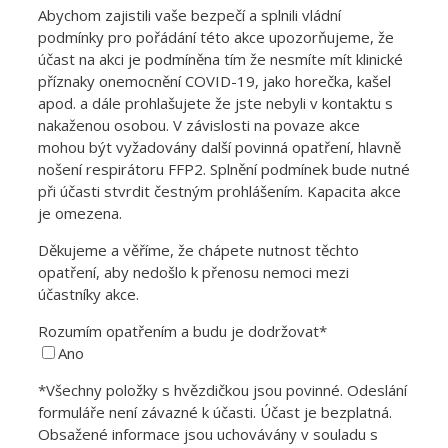
Abychom zajistili vaše bezpečí a splnili vládní
podmínky pro pořádání této akce upozorňujeme, že
účast na akci je podmíněna tím že nesmíte mít klinické
příznaky onemocnění COVID-19, jako horečka, kašel
apod. a dále prohlašujete že jste nebyli v kontaktu s
nakaženou osobou. V závislosti na povaze akce
mohou být vyžadovány další povinná opatření, hlavně
nošení respirátoru FFP2. Splnění podmínek bude nutné
při účasti stvrdit čestným prohlášením. Kapacita akce
je omezena.
Děkujeme a věříme, že chápete nutnost těchto
opatření, aby nedošlo k přenosu nemoci mezi
účastníky akce.
Rozumím opatřením a budu je dodržovat*
Ano
*Všechny položky s hvězdičkou jsou povinné. Odeslání
formuláře není závazné k účasti. Účast je bezplatná.
Obsažené informace jsou uchovávány v souladu s