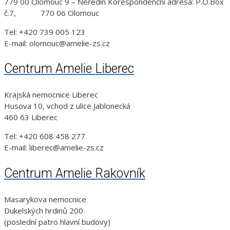
779 00 Olomouc 9 – Neředín Korespondenční adresa: P.O.Box
č.7, 770 06 Olomouc
Tel: +420 739 005 123
E-mail: olomouc@amelie-zs.cz
Centrum Amelie Liberec
Krajská nemocnice Liberec
Husova 10, vchod z ulice Jablonecká
460 63 Liberec
Tel: +420 608 458 277
E-mail: liberec@amelie-zs.cz
Centrum Amelie Rakovník
Masarykova nemocnice
Dukelských hrdinů 200
(poslední patro hlavní budovy)