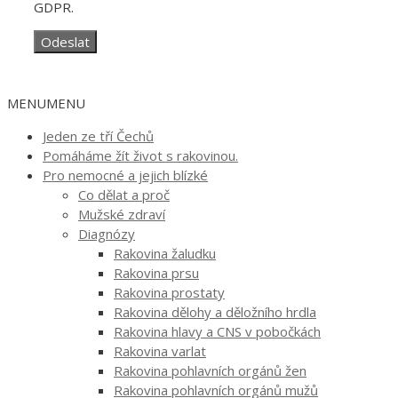
GDPR.
MENU
MENU
Jeden ze tří Čechů
Pomáháme žít život s rakovinou.
Pro nemocné a jejich blízké
Co dělat a proč
Mužské zdraví
Diagnózy
Rakovina žaludku
Rakovina prsu
Rakovina prostaty
Rakovina dělohy a děložního hrdla
Rakovina hlavy a CNS v pobočkách
Rakovina varlat
Rakovina pohlavních orgánů žen
Rakovina pohlavních orgánů mužů