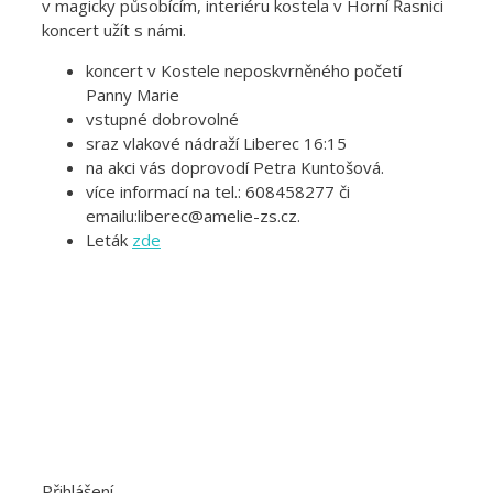
v magicky působícím, interiéru kostela v Horní Řasnici
koncert užít s námi.
koncert v Kostele neposkvrněného početí
Panny Marie
vstupné dobrovolné
sraz vlakové nádraží Liberec 16:15
na akci vás doprovodí Petra Kuntošová.
více informací na tel.: 608458277 či
emailu:liberec@amelie-zs.cz.
Leták
zd
e
Přihlášení