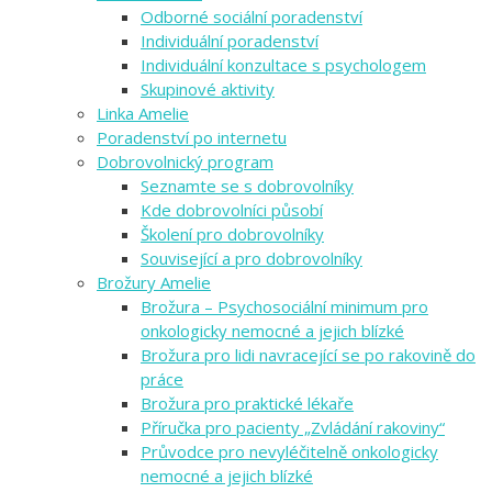
Odborné sociální poradenství
Individuální poradenství
Individuální konzultace s psychologem
Skupinové aktivity
Linka Amelie
Poradenství po internetu
Dobrovolnický program
Seznamte se s dobrovolníky
Kde dobrovolníci působí
Školení pro dobrovolníky
Související a pro dobrovolníky
Brožury Amelie
Brožura – Psychosociální minimum pro
onkologicky nemocné a jejich blízké
Brožura pro lidi navracející se po rakovině do
práce
Brožura pro praktické lékaře
Příručka pro pacienty „Zvládání rakoviny“
Průvodce pro nevyléčitelně onkologicky
nemocné a jejich blízké