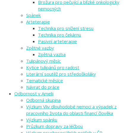
Brožura pro pečující a blízké onkologicky
nemocných
Spánek
Arteterapie
Technika pro snížení stresu
Technika pro čekárnu
Pasivní arteterapie
Zpětné vazby
Zpětná vazba
Tulipánový měsíc
Kytice tulipánů pro radost
Literární soutěž pro středoškoláky
Tematické měsíce
Návrat do práce
Odbornost v Amelii
Odborná skupina
Výzkum Vliv dlouhodobé nemoci a výpadek z
pracovního života do oblasti financí člověka
Výzkum spánku
Průzkum dopravy za léčbou
Výzkum psychosociálních potřeb v ČR