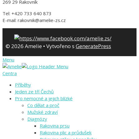
269 29 Rakovník
Tel: +420 733 640 873
E-mail: rakovnik@amelie-zs.cz
© 2026 Amelie
• Vytvořeno s
GeneratePress
Menu
Centra
Příběhy
Jeden ze tří Čechů
Pro nemocné a jejich blízké
Co dělat a proč
Mužské zdraví
Diagnózy
Rakovina prsu
Rakovina plic a průdušek