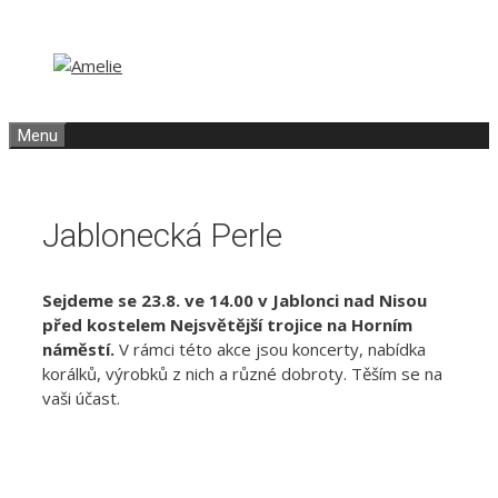
Přeskočit
Přeskočit
na
na
obsah
obsah
Menu
Jablonecká Perle
Sejdeme se 23.8. ve 14.00 v Jablonci nad Nisou
před kostelem Nejsvětější trojice na Horním
náměstí.
V rámci této akce jsou koncerty, nabídka
korálků, výrobků z nich a různé dobroty. Těším se na
vaši účast.