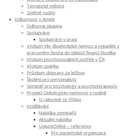
Tematické měsíce
Zpětné vazby
Odbornost v Amelii
Odborná skupina
Spolupráce
Spolupráce v praxi
Výzkum Vliv dlouhodobé nemoci a výpadek z
pracovního života do oblasti financí člověka
Výzkum psychosociálních potřeb v ČR
Výzkum spánku
Průzkum dopravy za léčbou
Školení pro personalisty
Seminář pro psychology a psychoterapeuty
Projekt Onkologicky nemocný v rodině
O rakovině se třídou
Vzdělávání
Nabídka seminářů
Aktuální nabídka
Uskutečněné – reference
Pro pacientské organizace