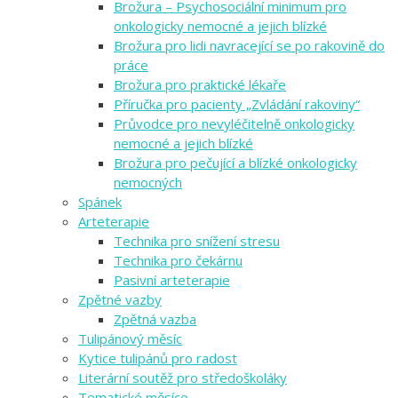
Brožura – Psychosociální minimum pro
onkologicky nemocné a jejich blízké
Brožura pro lidi navracející se po rakovině do
práce
Brožura pro praktické lékaře
Příručka pro pacienty „Zvládání rakoviny“
Průvodce pro nevyléčitelně onkologicky
nemocné a jejich blízké
Brožura pro pečující a blízké onkologicky
nemocných
Spánek
Arteterapie
Technika pro snížení stresu
Technika pro čekárnu
Pasivní arteterapie
Zpětné vazby
Zpětná vazba
Tulipánový měsíc
Kytice tulipánů pro radost
Literární soutěž pro středoškoláky
Tematické měsíce