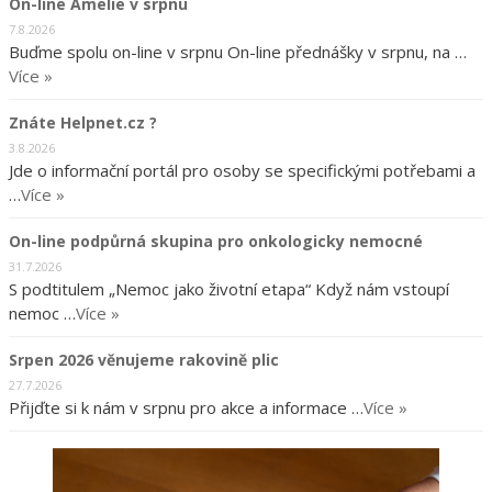
On-line Amelie v srpnu
7.8.2026
Buďme spolu on-line v srpnu On-line přednášky v srpnu, na …
Více »
Znáte Helpnet.cz ?
3.8.2026
Jde o informační portál pro osoby se specifickými potřebami a
…
Více »
On-line podpůrná skupina pro onkologicky nemocné
31.7.2026
S podtitulem „Nemoc jako životní etapa“ Když nám vstoupí
nemoc …
Více »
Srpen 2026 věnujeme rakovině plic
27.7.2026
Přijďte si k nám v srpnu pro akce a informace …
Více »