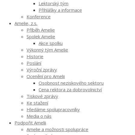
Lektorský tým
Přihlášky a informace
Konference
Amelie, z.s.
Příběh Amelie
Spolek Amelie
Akce spolku
Výkonný tým Amelie
Historie
Poslání
Výroční zprávy
Ocenění pro Amelii
Osobnost neziskového sektoru
Cena rektora za dobrovolnictví
Tiskové zprávy
Ke stažení
Hledáme spolupracovníky
Media o nás
Podpořit Amelii
Amelie a možnosti spolupráce