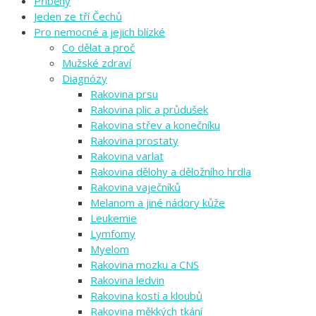
Příběhy
Jeden ze tří Čechů
Pro nemocné a jejich blízké
Co dělat a proč
Mužské zdraví
Diagnózy
Rakovina prsu
Rakovina plic a průdušek
Rakovina střev a konečníku
Rakovina prostaty
Rakovina varlat
Rakovina dělohy a děložního hrdla
Rakovina vaječníků
Melanom a jiné nádory kůže
Leukemie
Lymfomy
Myelom
Rakovina mozku a CNS
Rakovina ledvin
Rakovina kostí a kloubů
Rakovina měkkých tkání