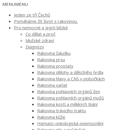
MENU
MENU
Jeden ze tří Čechů
Pomáháme žít život s rakovinou.
Pro nemocné a jejich blízké
Co dělat a proč
Mužské zdraví
Diagnózy
Rakovina žaludku
Rakovina prsu
Rakovina prostaty
Rakovina dělohy a děložního hrdla
Rakovina hlavy a CNS v pobočkách
Rakovina varlat
Rakovina pohlavních orgánů žen
Rakovina pohlavních orgánů mužů
Rakovina kostí a měkkých tkání
Rakovina trávicího traktu
Rakovina kůže
Hemato-onkologická onemocnění
Rakovina plic a průdušek