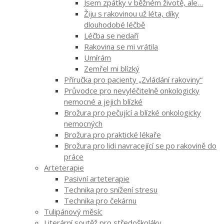
Jsem zpátky v běžném životě, ale…
Žiju s rakovinou už léta, díky
dlouhodobé léčbě
Léčba se nedaří
Rakovina se mi vrátila
Umírám
Zemřel mi blízký
Příručka pro pacienty „Zvládání rakoviny“
Průvodce pro nevyléčitelně onkologicky
nemocné a jejich blízké
Brožura pro pečující a blízké onkologicky
nemocných
Brožura pro praktické lékaře
Brožura pro lidi navracející se po rakovině do
práce
Arteterapie
Pasivní arteterapie
Technika pro snížení stresu
Technika pro čekárnu
Tulipánový měsíc
Literární soutěž pro středoškoláky