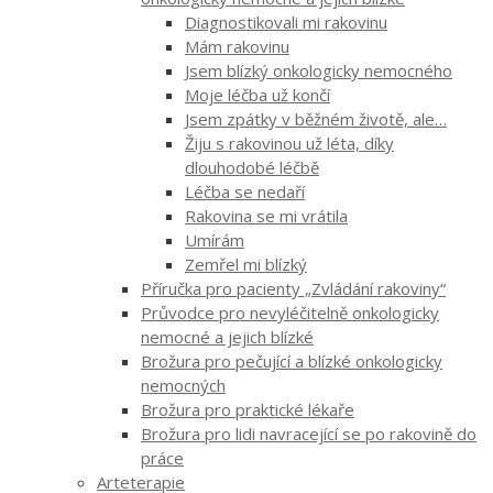
Diagnostikovali mi rakovinu
Mám rakovinu
Jsem blízký onkologicky nemocného
Moje léčba už končí
Jsem zpátky v běžném životě, ale…
Žiju s rakovinou už léta, díky
dlouhodobé léčbě
Léčba se nedaří
Rakovina se mi vrátila
Umírám
Zemřel mi blízký
Příručka pro pacienty „Zvládání rakoviny“
Průvodce pro nevyléčitelně onkologicky
nemocné a jejich blízké
Brožura pro pečující a blízké onkologicky
nemocných
Brožura pro praktické lékaře
Brožura pro lidi navracející se po rakovině do
práce
Arteterapie