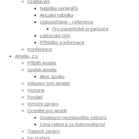
Vzdělávání
Nabídka seminářů
Aktuální nabídka
Uskutečněné – reference
Pro pacientské organizace
Lektorský tým
Přihlášky a informace
Konference
Amelie, z.s.
Příběh Amelie
Spolek Amelie
Akce spolku
Výkonný tým Amelie
Historie
Poslání
Výroční zprávy
Ocenění pro Amelii
Osobnost neziskového sektoru
Cena rektora za dobrovolnictví
Tiskové zprávy
Ke stažení