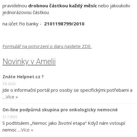
pravidelnou
drobnou částkou každý měsíc
nebo jakoukoliv
jednorázovou částkou
na účet Fio banky -
2101198799/2010
Formulář na potvrzení o daru najdete ZDE.
Novinky v Amelii
Znáte Helpnet.cz ?
3.8.2026
Jde o informační portál pro osoby se specifickými potřebami a
…
Více »
On-line podpůrná skupina pro onkologicky nemocné
31.7.2026
S podtitulem „Nemoc jako životní etapa“ Když nám vstoupí
nemoc …
Více »