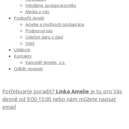
Hledáme spolupracovníky
Media o nás
Podpořit Amelii
Amelie a možnosti spolupráce
Podporují nás
Odečet daru z daní
DMS
Události
Kontakty
Kancelář Amelie, z.s.
Odběr novinek
Potřebujete poradit?
Linka Amelie
je tu pro Vás
denně od 9:00-15:00 nebo nám můžete napsat
email