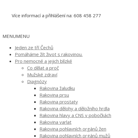
Více informací a přihlášení na: 608 458 277
MENU
MENU
Jeden ze tří Čechů
Pomáháme žít život s rakovinou.
Pro nemocné a jejich blízké
Co dělat a proč
Mužské zdraví
Diagnózy
Rakovina žaludku
Rakovina prsu
Rakovina prostaty
Rakovina dělohy a děložního hrdla
Rakovina hlavy a CNS v pobočkách
Rakovina varlat
Rakovina pohlavních orgánů žen
Rakovina pohlavních orgánů mužů