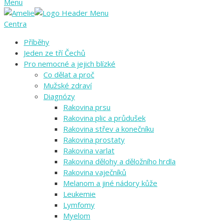
Menu
Centra
Příběhy
Jeden ze tří Čechů
Pro nemocné a jejich blízké
Co dělat a proč
Mužské zdraví
Diagnózy
Rakovina prsu
Rakovina plic a průdušek
Rakovina střev a konečníku
Rakovina prostaty
Rakovina varlat
Rakovina dělohy a děložního hrdla
Rakovina vaječníků
Melanom a jiné nádory kůže
Leukemie
Lymfomy
Myelom