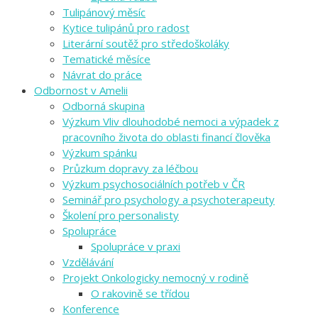
Tulipánový měsíc
Kytice tulipánů pro radost
Literární soutěž pro středoškoláky
Tematické měsíce
Návrat do práce
Odbornost v Amelii
Odborná skupina
Výzkum Vliv dlouhodobé nemoci a výpadek z
pracovního života do oblasti financí člověka
Výzkum spánku
Průzkum dopravy za léčbou
Výzkum psychosociálních potřeb v ČR
Seminář pro psychology a psychoterapeuty
Školení pro personalisty
Spolupráce
Spolupráce v praxi
Vzdělávání
Projekt Onkologicky nemocný v rodině
O rakovině se třídou
Konference