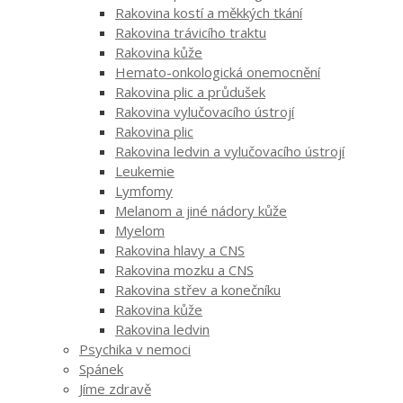
Rakovina kostí a měkkých tkání
Rakovina trávicího traktu
Rakovina kůže
Hemato-onkologická onemocnění
Rakovina plic a průdušek
Rakovina vylučovacího ústrojí
Rakovina plic
Rakovina ledvin a vylučovacího ústrojí
Leukemie
Lymfomy
Melanom a jiné nádory kůže
Myelom
Rakovina hlavy a CNS
Rakovina mozku a CNS
Rakovina střev a konečníku
Rakovina kůže
Rakovina ledvin
Psychika v nemoci
Spánek
Jíme zdravě