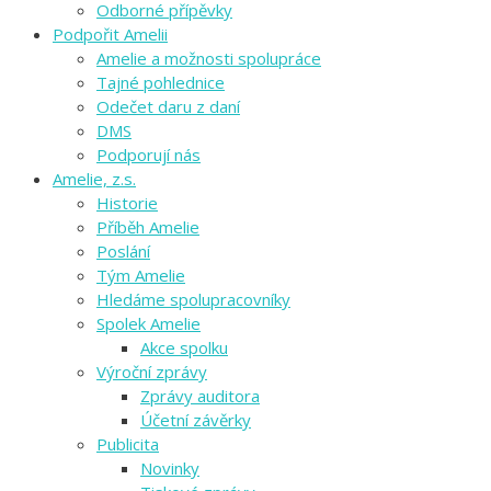
Odborné přípěvky
Podpořit Amelii
Amelie a možnosti spolupráce
Tajné pohlednice
Odečet daru z daní
DMS
Podporují nás
Amelie, z.s.
Historie
Příběh Amelie
Poslání
Tým Amelie
Hledáme spolupracovníky
Spolek Amelie
Akce spolku
Výroční zprávy
Zprávy auditora
Účetní závěrky
Publicita
Novinky