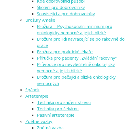
Kde dobrovolníci působí
Školení pro dobrovolníky
Související a pro dobrovolníky
Brožury Amelie
Brožura – Psychosociální minimum pro
onkologicky nemocné a jejich blízké
Brožura pro lidi navracející se po rakovině do
práce
Brožura pro praktické lékaře
Příručka pro pacienty „Zvládání rakoviny“
Průvodce pro nevyléčitelně onkologicky
nemocné a jejich blízké
Brožura pro pečující a blízké onkologicky
nemocných
Spánek
Arteterapie
Technika pro snížení stresu
Technika pro čekárnu
Pasivní arteterapie
Zpětné vazby
Zpětná vazba