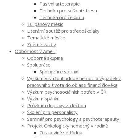
Pasivní arteterapie
Technika pro snížení stresu
Technika pro čekárnu
Tulipánový měsíc
Literární soutěž pro středoškoláky
Tematické měsíce
Zpětné vazby
Odbornost v Amelii
Odborná skupina
Spolupráce
Spolupráce v praxi
Výzkum Vliv dlouhodobé nemoci a výpadek z
pracovního života do oblasti financí člověka
Výzkum psychosociálních potřeb v ČR
Výzkum spánku
Průzkum dopravy za léčbou
Školení pro personalisty
Seminář pro psychology a psychoterapeuty
Projekt Onkologicky nemocný v rodině
O rakovině se třídou