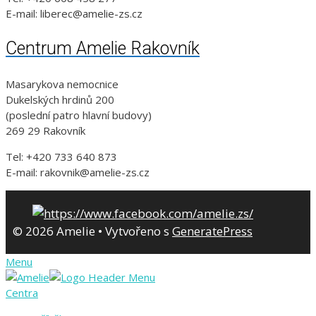
E-mail: liberec@amelie-zs.cz
Centrum Amelie Rakovník
Masarykova nemocnice
Dukelských hrdinů 200
(poslední patro hlavní budovy)
269 29 Rakovník
Tel: +420 733 640 873
E-mail: rakovnik@amelie-zs.cz
© 2026 Amelie
• Vytvořeno s
GeneratePress
Menu
Centra