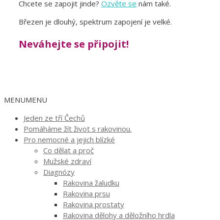
Chcete se zapojit jinde?
Ozvěte se
nám také.
Březen je dlouhý, spektrum zapojení je velké.
Neváhejte se připojit!
MENU
MENU
Jeden ze tří Čechů
Pomáháme žít život s rakovinou.
Pro nemocné a jejich blízké
Co dělat a proč
Mužské zdraví
Diagnózy
Rakovina žaludku
Rakovina prsu
Rakovina prostaty
Rakovina dělohy a děložního hrdla