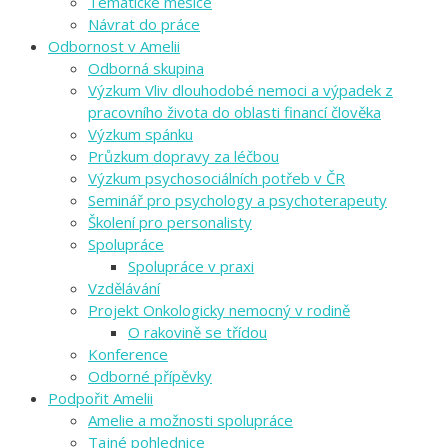
Tematické měsíce
Návrat do práce
Odbornost v Amelii
Odborná skupina
Výzkum Vliv dlouhodobé nemoci a výpadek z
pracovního života do oblasti financí člověka
Výzkum spánku
Průzkum dopravy za léčbou
Výzkum psychosociálních potřeb v ČR
Seminář pro psychology a psychoterapeuty
Školení pro personalisty
Spolupráce
Spolupráce v praxi
Vzdělávání
Projekt Onkologicky nemocný v rodině
O rakovině se třídou
Konference
Odborné přípěvky
Podpořit Amelii
Amelie a možnosti spolupráce
Tajné pohlednice