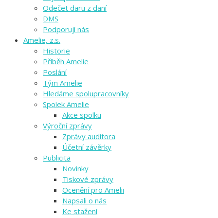
Odečet daru z daní
DMS
Podporují nás
Amelie, z.s.
Historie
Příběh Amelie
Poslání
Tým Amelie
Hledáme spolupracovníky
Spolek Amelie
Akce spolku
Výroční zprávy
Zprávy auditora
Účetní závěrky
Publicita
Novinky
Tiskové zprávy
Ocenění pro Amelii
Napsali o nás
Ke stažení