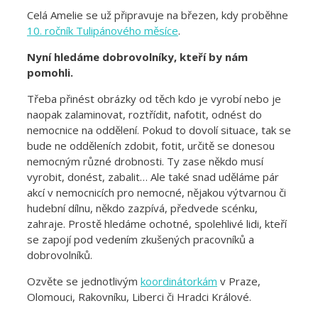
Celá Amelie se už připravuje na březen, kdy proběhne
10. ročník Tulipánového měsíce
.
Nyní hledáme dobrovolníky, kteří by nám
pomohli.
Třeba přinést obrázky od těch kdo je vyrobí nebo je
naopak zalaminovat, roztřídit, nafotit, odnést do
nemocnice na oddělení. Pokud to dovolí situace, tak se
bude ne odděleních zdobit, fotit, určitě se donesou
nemocným různé drobnosti. Ty zase někdo musí
vyrobit, donést, zabalit… Ale také snad uděláme pár
akcí v nemocnicích pro nemocné, nějakou výtvarnou či
hudební dílnu, někdo zazpívá, předvede scénku,
zahraje. Prostě hledáme ochotné, spolehlivé lidi, kteří
se zapojí pod vedením zkušených pracovníků a
dobrovolníků.
Ozvěte se jednotlivým
koordinátorkám
v Praze,
Olomouci, Rakovníku, Liberci či Hradci Králové.