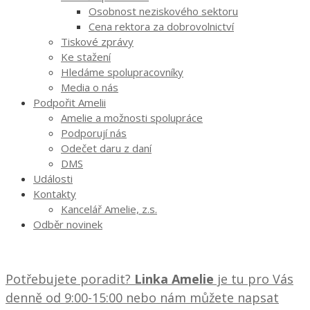
Osobnost neziskového sektoru
Cena rektora za dobrovolnictví
Tiskové zprávy
Ke stažení
Hledáme spolupracovníky
Media o nás
Podpořit Amelii
Amelie a možnosti spolupráce
Podporují nás
Odečet daru z daní
DMS
Události
Kontakty
Kancelář Amelie, z.s.
Odběr novinek
Potřebujete poradit?
Linka Amelie
je tu pro Vás
denně od 9:00-15:00 nebo nám můžete napsat