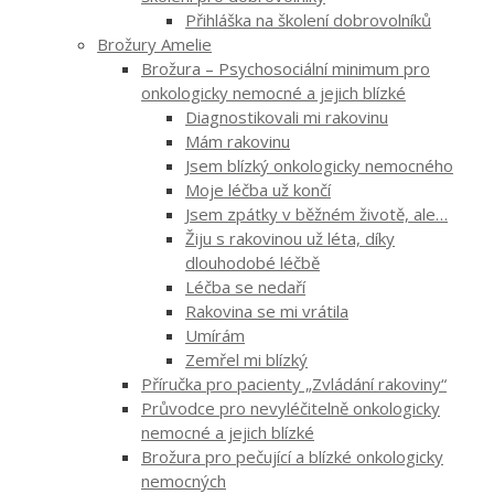
Přihláška na školení dobrovolníků
Brožury Amelie
Brožura – Psychosociální minimum pro
onkologicky nemocné a jejich blízké
Diagnostikovali mi rakovinu
Mám rakovinu
Jsem blízký onkologicky nemocného
Moje léčba už končí
Jsem zpátky v běžném životě, ale…
Žiju s rakovinou už léta, díky
dlouhodobé léčbě
Léčba se nedaří
Rakovina se mi vrátila
Umírám
Zemřel mi blízký
Příručka pro pacienty „Zvládání rakoviny“
Průvodce pro nevyléčitelně onkologicky
nemocné a jejich blízké
Brožura pro pečující a blízké onkologicky
nemocných