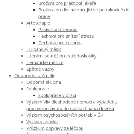
Brožura pro praktické lékaře
Brožura pro lidi navracející se po rakovině do
práce
Arteterapie
Pasivní arteterapie
Technika pro snížení stresu
Technika pro čekárnu
Tulipánový měsíc
Literární soutěž pro středoškoláky
Tematické měsíce
Zpětné vazby
Odbornost v Amelii
Odborná skupina
Spolupráce
Spolupráce v praxi
Výzkum Vliv dlouhodobé nemoci a výpadek z
pracovního života do oblasti financí člověka
Výzkum psychosociálních potřeb v ČR
Výzkum spánku
Průzkum dopravy za léčbou