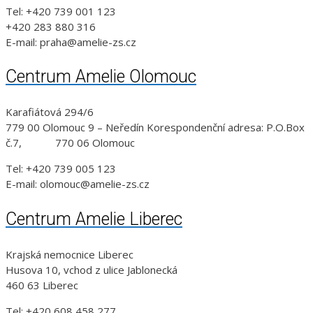
Tel: +420 739 001 123
+420 283 880 316
E-mail: praha@amelie-zs.cz
Centrum Amelie Olomouc
Karafiátová 294/6
779 00 Olomouc 9 – Neředín Korespondenční adresa: P.O.Box
č.7, 770 06 Olomouc
Tel: +420 739 005 123
E-mail: olomouc@amelie-zs.cz
Centrum Amelie Liberec
Krajská nemocnice Liberec
Husova 10, vchod z ulice Jablonecká
460 63 Liberec
Tel: +420 608 458 277