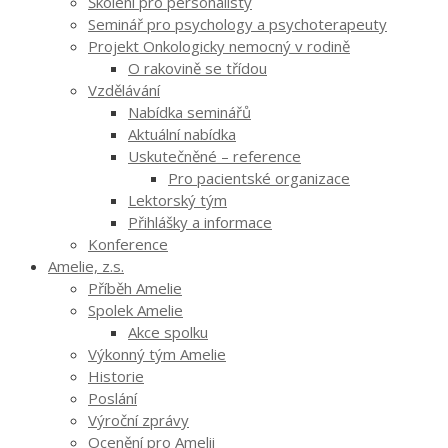
Školení pro personalisty
Seminář pro psychology a psychoterapeuty
Projekt Onkologicky nemocný v rodině
O rakovině se třídou
Vzdělávání
Nabídka seminářů
Aktuální nabídka
Uskutečněné – reference
Pro pacientské organizace
Lektorský tým
Přihlášky a informace
Konference
Amelie, z.s.
Příběh Amelie
Spolek Amelie
Akce spolku
Výkonný tým Amelie
Historie
Poslání
Výroční zprávy
Ocenění pro Amelii