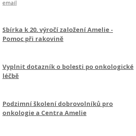
email
Sbírka k 20. výročí založení Amelie
-
Pomoc při rakovině
Vyplnit dotazník o bolesti po onkologické
léčbě
Podzimní školení dobrovolníků pro
onkologie a Centra Amelie