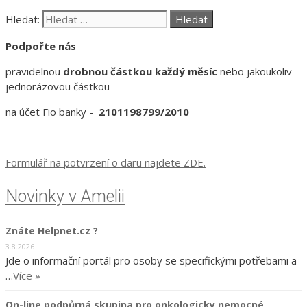
Hledat:
Podpořte nás
pravidelnou
drobnou částkou každý měsíc
nebo jakoukoliv
jednorázovou částkou
na účet Fio banky -
2101198799/2010
Formulář na potvrzení o daru najdete ZDE.
Novinky v Amelii
Znáte Helpnet.cz ?
3.8.2026
Jde o informační portál pro osoby se specifickými potřebami a
…
Více »
On-line podpůrná skupina pro onkologicky nemocné