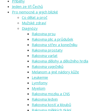
Příběhy
Jeden ze tří Čechů
Pro nemocné a jejich blízké
Co dělat a proč
Mužské zdraví
Diagnózy
Rakovina prsu
Rakovina plic a průdušek
Rakovina střev a konečníku
Rakovina prostaty
Rakovina varlat
Rakovina dělohy a děložního hrdla
Rakovina vaječníků
Melanom a jiné nádory kůže
Leukemie
Lymfomy
Myelom
Rakovina mozku a CNS
Rakovina ledvin
Rakovina kostí a kloubů
Rakovina měkkých tkání