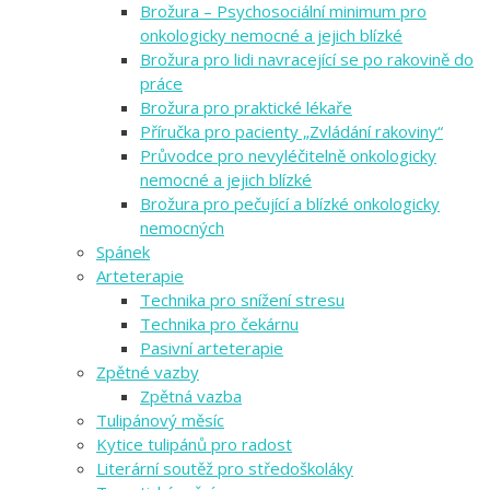
Brožura – Psychosociální minimum pro
onkologicky nemocné a jejich blízké
Brožura pro lidi navracející se po rakovině do
práce
Brožura pro praktické lékaře
Příručka pro pacienty „Zvládání rakoviny“
Průvodce pro nevyléčitelně onkologicky
nemocné a jejich blízké
Brožura pro pečující a blízké onkologicky
nemocných
Spánek
Arteterapie
Technika pro snížení stresu
Technika pro čekárnu
Pasivní arteterapie
Zpětné vazby
Zpětná vazba
Tulipánový měsíc
Kytice tulipánů pro radost
Literární soutěž pro středoškoláky