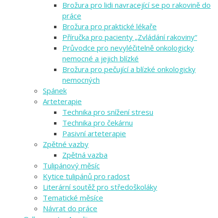
Brožura pro lidi navracející se po rakovině do
práce
Brožura pro praktické lékaře
Příručka pro pacienty „Zvládání rakoviny“
Průvodce pro nevyléčitelně onkologicky
nemocné a jejich blízké
Brožura pro pečující a blízké onkologicky
nemocných
Spánek
Arteterapie
Technika pro snížení stresu
Technika pro čekárnu
Pasivní arteterapie
Zpětné vazby
Zpětná vazba
Tulipánový měsíc
Kytice tulipánů pro radost
Literární soutěž pro středoškoláky
Tematické měsíce
Návrat do práce