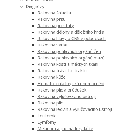
Diagnózy
Rakovina žaludku
Rakovina prsu
Rakovina prostaty
Rakovina dělohy a děložního hrdla
Rakovina hlavy a CNS v pobočkách
Rakovina varlat
Rakovina pohlavních orgánů žen
Rakovina pohlavních orgánů mužů
Rakovina kostí a měkkých tkání
Rakovina trávicího traktu
Rakovina kůže
Hemato-onkologická onemocnění
Rakovina plic a průdušek
Rakovina vylučovacího ústrojí
Rakovina plic
Rakovina ledvin a vylučovacího ústrojí
Leukemie
Lymfomy
Melanom a jiné nádory kůže