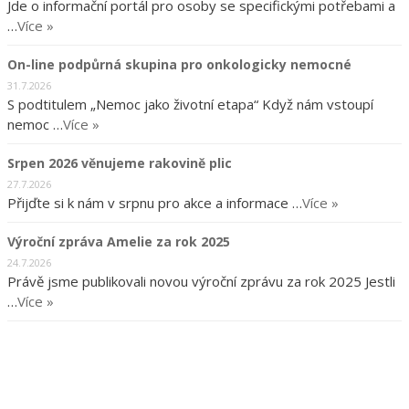
Jde o informační portál pro osoby se specifickými potřebami a
…
Více »
On-line podpůrná skupina pro onkologicky nemocné
31.7.2026
S podtitulem „Nemoc jako životní etapa“ Když nám vstoupí
nemoc …
Více »
Srpen 2026 věnujeme rakovině plic
27.7.2026
Přijďte si k nám v srpnu pro akce a informace …
Více »
Výroční zpráva Amelie za rok 2025
24.7.2026
Právě jsme publikovali novou výroční zprávu za rok 2025 Jestli
…
Více »