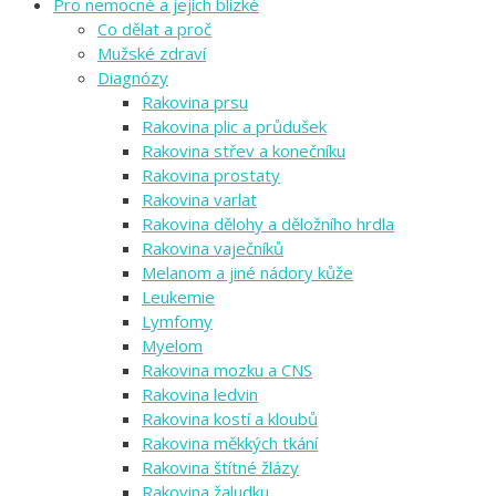
Pro nemocné a jejich blízké
Co dělat a proč
Mužské zdraví
Diagnózy
Rakovina prsu
Rakovina plic a průdušek
Rakovina střev a konečníku
Rakovina prostaty
Rakovina varlat
Rakovina dělohy a děložního hrdla
Rakovina vaječníků
Melanom a jiné nádory kůže
Leukemie
Lymfomy
Myelom
Rakovina mozku a CNS
Rakovina ledvin
Rakovina kostí a kloubů
Rakovina měkkých tkání
Rakovina štítné žlázy
Rakovina žaludku