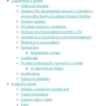
Odbornost v Amelii
Odborná skupina
Výzkum Vliv dlouhodobé nemoci a výpadek z
pracovního života do oblasti financí člověka
Výzkum spánku
Průzkum dopravy za léčbou
Výzkum psychosociálních potřeb v ČR
Seminář pro psychology a psychoterapeuty
Školení pro personalisty
Spolupráce
Spolupráce v praxi
Vzdělávání
Projekt Onkologicky nemocný v rodině
O rakovině se třídou
Konference
Odborné přípěvky
Podpořit Amelii
Amelie a možnosti spolupráce
Tajné pohlednice
Odečet daru z daní
DMS