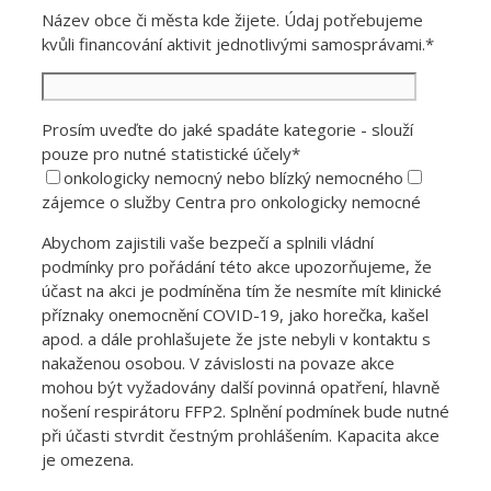
Název obce či města kde žijete. Údaj potřebujeme
kvůli financování aktivit jednotlivými samosprávami.*
Prosím uveďte do jaké spadáte kategorie - slouží
pouze pro nutné statistické účely*
onkologicky nemocný nebo blízký nemocného
zájemce o služby Centra pro onkologicky nemocné
Abychom zajistili vaše bezpečí a splnili vládní
podmínky pro pořádání této akce upozorňujeme, že
účast na akci je podmíněna tím že nesmíte mít klinické
příznaky onemocnění COVID-19, jako horečka, kašel
apod. a dále prohlašujete že jste nebyli v kontaktu s
nakaženou osobou. V závislosti na povaze akce
mohou být vyžadovány další povinná opatření, hlavně
nošení respirátoru FFP2. Splnění podmínek bude nutné
při účasti stvrdit čestným prohlášením. Kapacita akce
je omezena.