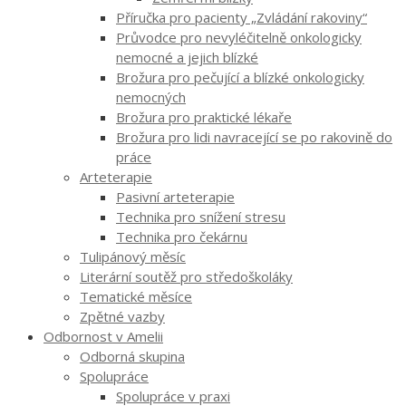
Příručka pro pacienty „Zvládání rakoviny“
Průvodce pro nevyléčitelně onkologicky
nemocné a jejich blízké
Brožura pro pečující a blízké onkologicky
nemocných
Brožura pro praktické lékaře
Brožura pro lidi navracející se po rakovině do
práce
Arteterapie
Pasivní arteterapie
Technika pro snížení stresu
Technika pro čekárnu
Tulipánový měsíc
Literární soutěž pro středoškoláky
Tematické měsíce
Zpětné vazby
Odbornost v Amelii
Odborná skupina
Spolupráce
Spolupráce v praxi