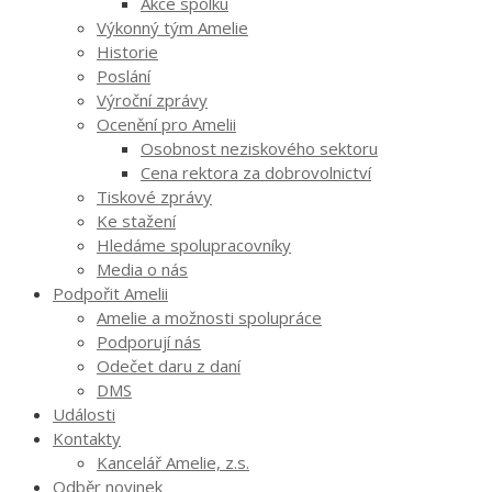
Akce spolku
Výkonný tým Amelie
Historie
Poslání
Výroční zprávy
Ocenění pro Amelii
Osobnost neziskového sektoru
Cena rektora za dobrovolnictví
Tiskové zprávy
Ke stažení
Hledáme spolupracovníky
Media o nás
Podpořit Amelii
Amelie a možnosti spolupráce
Podporují nás
Odečet daru z daní
DMS
Události
Kontakty
Kancelář Amelie, z.s.
Odběr novinek