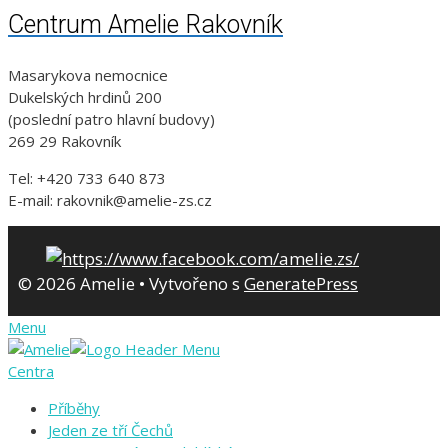
Centrum Amelie Rakovník
Masarykova nemocnice
Dukelských hrdinů 200
(poslední patro hlavní budovy)
269 29 Rakovník
Tel: +420 733 640 873
E-mail: rakovnik@amelie-zs.cz
© 2026 Amelie
• Vytvořeno s
GeneratePress
Menu
Centra
Příběhy
Jeden ze tří Čechů