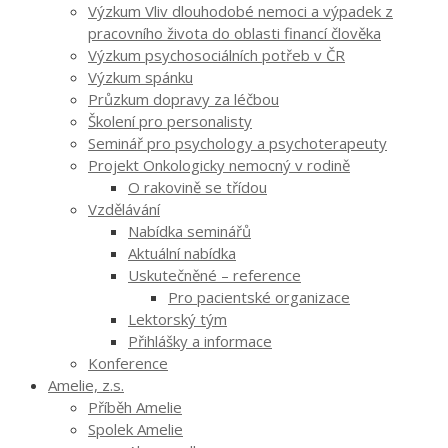
Výzkum Vliv dlouhodobé nemoci a výpadek z
pracovního života do oblasti financí člověka
Výzkum psychosociálních potřeb v ČR
Výzkum spánku
Průzkum dopravy za léčbou
Školení pro personalisty
Seminář pro psychology a psychoterapeuty
Projekt Onkologicky nemocný v rodině
O rakovině se třídou
Vzdělávání
Nabídka seminářů
Aktuální nabídka
Uskutečněné – reference
Pro pacientské organizace
Lektorský tým
Přihlášky a informace
Konference
Amelie, z.s.
Příběh Amelie
Spolek Amelie