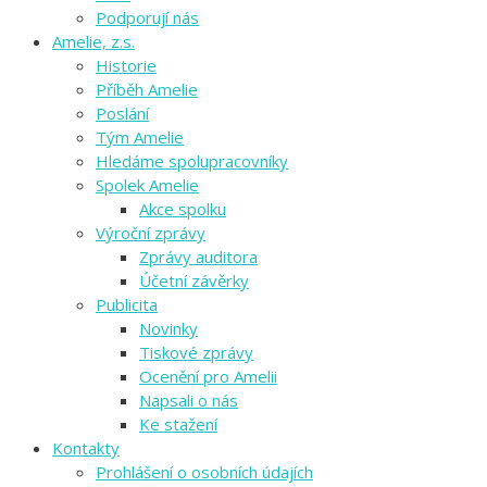
Podporují nás
Amelie, z.s.
Historie
Příběh Amelie
Poslání
Tým Amelie
Hledáme spolupracovníky
Spolek Amelie
Akce spolku
Výroční zprávy
Zprávy auditora
Účetní závěrky
Publicita
Novinky
Tiskové zprávy
Ocenění pro Amelii
Napsali o nás
Ke stažení
Kontakty
Prohlášení o osobních údajích