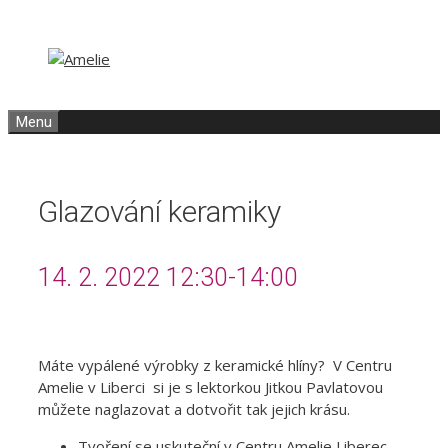
Přeskočit
Přeskočit
na
na
obsah
obsah
Menu
Glazování keramiky
14. 2. 2022 12:30-14:00
Máte vypálené výrobky z keramické hlíny? V Centru
Amelie v Liberci si je s lektorkou Jitkou Pavlatovou
můžete naglazovat a dotvořit tak jejich krásu.
Tvoření se uskuteční v Centru Amelie Liberec,