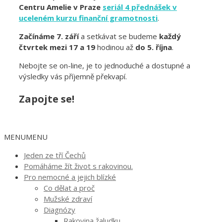
Centru Amelie v Praze
seriál 4 přednášek v
uceleném kurzu finanční gramotnosti
.
Začínáme 7. září
a setkávat se budeme
každý
čtvrtek mezi 17 a 19
hodinou až
do 5. října
.
Nebojte se on-line, je to jednoduché a dostupné a
výsledky vás příjemně překvapí.
Zapojte se!
MENU
MENU
Jeden ze tří Čechů
Pomáháme žít život s rakovinou.
Pro nemocné a jejich blízké
Co dělat a proč
Mužské zdraví
Diagnózy
Rakovina žaludku