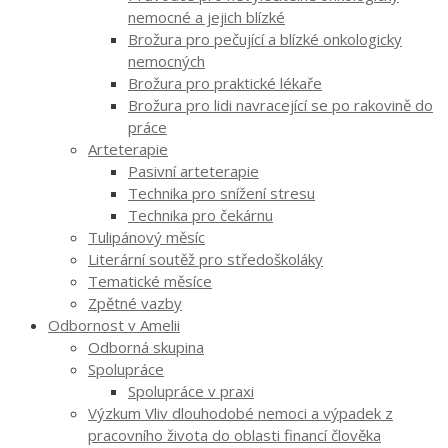
nemocné a jejich blízké
Brožura pro pečující a blízké onkologicky
nemocných
Brožura pro praktické lékaře
Brožura pro lidi navracející se po rakovině do
práce
Arteterapie
Pasivní arteterapie
Technika pro snížení stresu
Technika pro čekárnu
Tulipánový měsíc
Literární soutěž pro středoškoláky
Tematické měsíce
Zpětné vazby
Odbornost v Amelii
Odborná skupina
Spolupráce
Spolupráce v praxi
Výzkum Vliv dlouhodobé nemoci a výpadek z
pracovního života do oblasti financí člověka