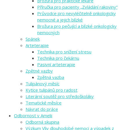
Brožura pro praktické lékaře
Příručka pro pacienty „Zvládání rakoviny“
Průvodce pro nevyléčitelně onkologicky
nemocné a jejich blízké
Brožura pro pečující a blízké onkologicky
nemocných
Spánek
Arteterapie
Technika pro snížení stresu
Technika pro čekárnu
Pasivní arteterapie
Zpětné vazby
Zpětná vazba
Tulipánový měsíc
Kytice tulipánů pro radost
Literární soutěž pro středoškoláky
Tematické měsíce
Návrat do práce
Odbornost v Amelii
Odborná skupina
Výzkum Vliv dlouhodobé nemoci a výpadek z