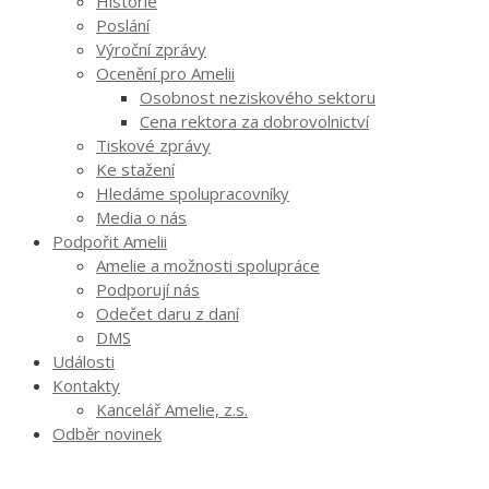
Historie
Poslání
Výroční zprávy
Ocenění pro Amelii
Osobnost neziskového sektoru
Cena rektora za dobrovolnictví
Tiskové zprávy
Ke stažení
Hledáme spolupracovníky
Media o nás
Podpořit Amelii
Amelie a možnosti spolupráce
Podporují nás
Odečet daru z daní
DMS
Události
Kontakty
Kancelář Amelie, z.s.
Odběr novinek