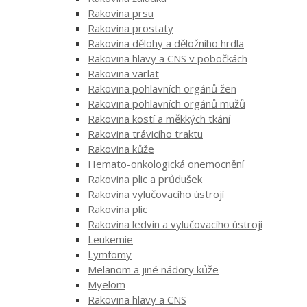
Rakovina prsu
Rakovina prostaty
Rakovina dělohy a děložního hrdla
Rakovina hlavy a CNS v pobočkách
Rakovina varlat
Rakovina pohlavních orgánů žen
Rakovina pohlavních orgánů mužů
Rakovina kostí a měkkých tkání
Rakovina trávicího traktu
Rakovina kůže
Hemato-onkologická onemocnění
Rakovina plic a průdušek
Rakovina vylučovacího ústrojí
Rakovina plic
Rakovina ledvin a vylučovacího ústrojí
Leukemie
Lymfomy
Melanom a jiné nádory kůže
Myelom
Rakovina hlavy a CNS