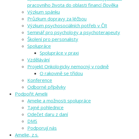
pracovního života do oblasti financí člověka
Výzkum spánku
Průzkum dopravy za léčbou
Výzkum psychosociálních potřeb v ČR
Seminář pro psychology a psychoterapeuty
Školení pro personalisty
Spolupráce
Spolupráce v praxi
Vzdělávání
Projekt Onkologicky nemocný v rodině
O rakovině se třídou
Konference
Odborné přípěvky
Podpořit Amelii
Amelie a možnosti spolupráce
Tajné pohlednice
Odečet daru z daní
DMS
Podporují nás
Amelie, z.s.