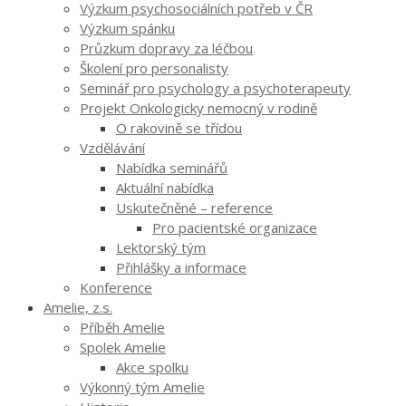
Výzkum psychosociálních potřeb v ČR
Výzkum spánku
Průzkum dopravy za léčbou
Školení pro personalisty
Seminář pro psychology a psychoterapeuty
Projekt Onkologicky nemocný v rodině
O rakovině se třídou
Vzdělávání
Nabídka seminářů
Aktuální nabídka
Uskutečněné – reference
Pro pacientské organizace
Lektorský tým
Přihlášky a informace
Konference
Amelie, z.s.
Příběh Amelie
Spolek Amelie
Akce spolku
Výkonný tým Amelie