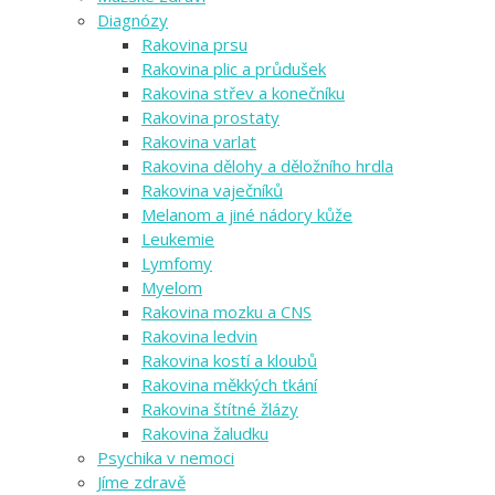
Diagnózy
Rakovina prsu
Rakovina plic a průdušek
Rakovina střev a konečníku
Rakovina prostaty
Rakovina varlat
Rakovina dělohy a děložního hrdla
Rakovina vaječníků
Melanom a jiné nádory kůže
Leukemie
Lymfomy
Myelom
Rakovina mozku a CNS
Rakovina ledvin
Rakovina kostí a kloubů
Rakovina měkkých tkání
Rakovina štítné žlázy
Rakovina žaludku
Psychika v nemoci
Jíme zdravě