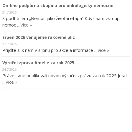
On-line podpůrná skupina pro onkologicky nemocné
31.7.2026
S podtitulem „Nemoc jako životní etapa“ Když nám vstoupí
nemoc …
Více »
Srpen 2026 věnujeme rakovině plic
27.7.2026
Přijďte si k nám v srpnu pro akce a informace …
Více »
Výroční zpráva Amelie za rok 2025
24.7.2026
Právě jsme publikovali novou výroční zprávu za rok 2025 Jestli
…
Více »