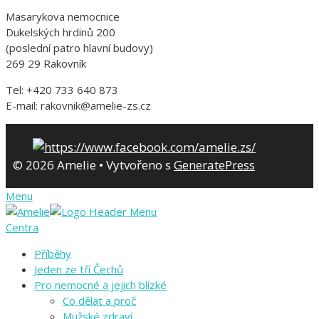
Masarykova nemocnice
Dukelských hrdinů 200
(poslední patro hlavní budovy)
269 29 Rakovník
Tel: +420 733 640 873
E-mail: rakovnik@amelie-zs.cz
© 2026 Amelie
• Vytvořeno s
GeneratePress
Menu
Centra
Příběhy
Jeden ze tří Čechů
Pro nemocné a jejich blízké
Co dělat a proč
Mužské zdraví