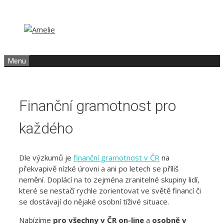
Přeskočit
Přeskočit
na
na
obsah
obsah
Menu
Finanční gramotnost pro
každého
Dle výzkumů je
finanční gramotnost v ČR
na
překvapivě nízké úrovni a ani po letech se příliš
nemění. Doplácí na to zejména zranitelné skupiny lidí,
které se nestačí rychle zorientovat ve světě financí či
se dostávají do nějaké osobní tíživé situace.
Nabízíme
pro všechny v ČR on-line
a
osobně v