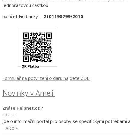
jednorázovou částkou
na účet Fio banky -
2101198799/2010
Formulář na potvrzení o daru najdete ZDE.
Novinky v Amelii
Znáte Helpnet.cz ?
3.8.2026
Jde o informační portál pro osoby se specifickými potřebami a
…
Více »