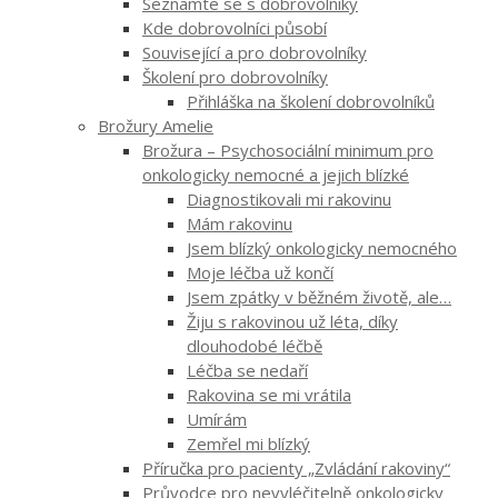
Seznamte se s dobrovolníky
Kde dobrovolníci působí
Související a pro dobrovolníky
Školení pro dobrovolníky
Přihláška na školení dobrovolníků
Brožury Amelie
Brožura – Psychosociální minimum pro
onkologicky nemocné a jejich blízké
Diagnostikovali mi rakovinu
Mám rakovinu
Jsem blízký onkologicky nemocného
Moje léčba už končí
Jsem zpátky v běžném životě, ale…
Žiju s rakovinou už léta, díky
dlouhodobé léčbě
Léčba se nedaří
Rakovina se mi vrátila
Umírám
Zemřel mi blízký
Příručka pro pacienty „Zvládání rakoviny“
Průvodce pro nevyléčitelně onkologicky