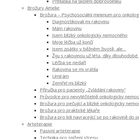
Přihláška na školení dobrovolníků
Brožury Amelie
Brožura – Psychosociální minimum pro onkologi
Diagnostikovali mi rakovinu
Mám rakovinu
Jsem blízký onkologicky nemocného
Moje léčba už končí
Jsem zpátky v běžném životě, ale…
Žiju s rakovinou už léta, díky dlouhodobé
Léčba se nedaří
Rakovina se mi vrátila
Umírám
Zemřel mi blízký
Příručka pro pacienty „Zvládání rakoviny“
Průvodce pro nevyléčitelně onkologicky nemocn
Brožura pro pečující a blízké onkologicky nem
Brožura pro praktické lékaře
Brožura pro lidi navracející se po rakovině do 
Arteterapie
Pasivní arteterapie
Technika pro snížení stresu