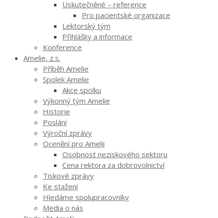
Uskutečněné – reference
Pro pacientské organizace
Lektorský tým
Přihlášky a informace
Konference
Amelie, z.s.
Příběh Amelie
Spolek Amelie
Akce spolku
Výkonný tým Amelie
Historie
Poslání
Výroční zprávy
Ocenění pro Amelii
Osobnost neziskového sektoru
Cena rektora za dobrovolnictví
Tiskové zprávy
Ke stažení
Hledáme spolupracovníky
Media o nás