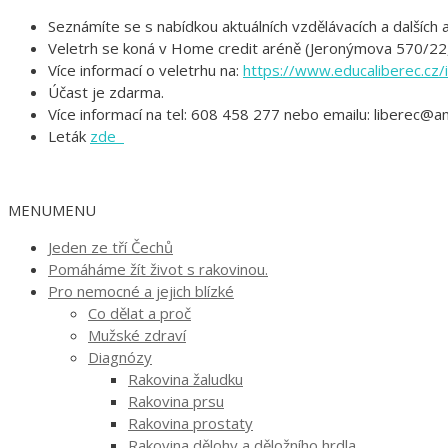
Seznámíte se s nabídkou aktuálních vzdělávacích a dalších a
Veletrh se koná v Home credit aréně (Jeronýmova 570/22,
Více informací o veletrhu na:
https://www.educaliberec.cz/
Účast je zdarma.
Více informací na tel: 608 458 277 nebo emailu: liberec@a
Leták
zde
MENU
MENU
Jeden ze tří Čechů
Pomáháme žít život s rakovinou.
Pro nemocné a jejich blízké
Co dělat a proč
Mužské zdraví
Diagnózy
Rakovina žaludku
Rakovina prsu
Rakovina prostaty
Rakovina dělohy a děložního hrdla