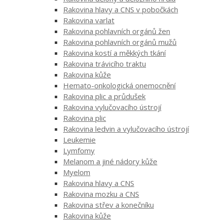
Rakovina hlavy a CNS v pobočkách
Rakovina varlat
Rakovina pohlavních orgánů žen
Rakovina pohlavních orgánů mužů
Rakovina kostí a měkkých tkání
Rakovina trávicího traktu
Rakovina kůže
Hemato-onkologická onemocnění
Rakovina plic a průdušek
Rakovina vylučovacího ústrojí
Rakovina plic
Rakovina ledvin a vylučovacího ústrojí
Leukemie
Lymfomy
Melanom a jiné nádory kůže
Myelom
Rakovina hlavy a CNS
Rakovina mozku a CNS
Rakovina střev a konečníku
Rakovina kůže