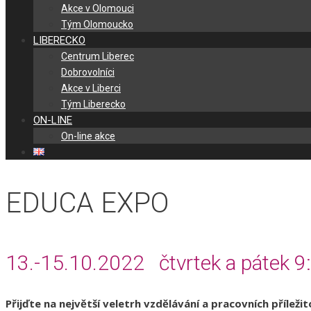
Akce v Olomouci
Tým Olomoucko
LIBERECKO
Centrum Liberec
Dobrovolníci
Akce v Liberci
Tým Liberecko
ON-LINE
On-line akce
EDUCA EXPO
13.-15.
10.2022 čtvrtek a pátek 9
Přijďte na největší veletrh vzdělávání a pracovních přílež