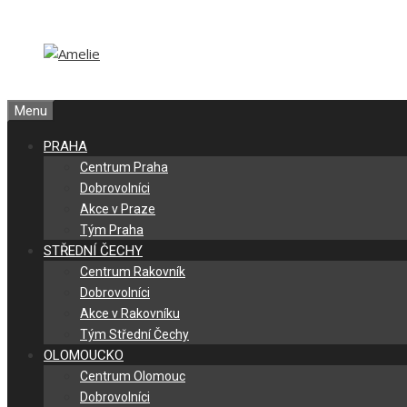
Přeskočit
Přeskočit
na
na
obsah
obsah
Menu
PRAHA
Centrum Praha
Dobrovolníci
Akce v Praze
Tým Praha
STŘEDNÍ ČECHY
Centrum Rakovník
Dobrovolníci
Akce v Rakovníku
Tým Střední Čechy
OLOMOUCKO
Centrum Olomouc
Dobrovolníci