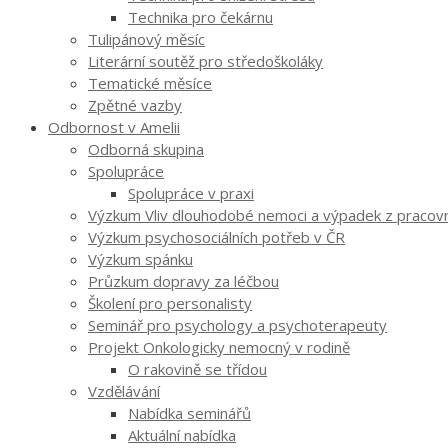
Technika pro čekárnu
Tulipánový měsíc
Literární soutěž pro středoškoláky
Tematické měsíce
Zpětné vazby
Odbornost v Amelii
Odborná skupina
Spolupráce
Spolupráce v praxi
Výzkum Vliv dlouhodobé nemoci a výpadek z pracovníh
Výzkum psychosociálních potřeb v ČR
Výzkum spánku
Průzkum dopravy za léčbou
Školení pro personalisty
Seminář pro psychology a psychoterapeuty
Projekt Onkologicky nemocný v rodině
O rakovině se třídou
Vzdělávání
Nabídka seminářů
Aktuální nabídka