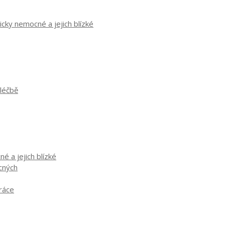
cky nemocné a jejich blízké
 léčbě
é a jejich blízké
ocných
práce