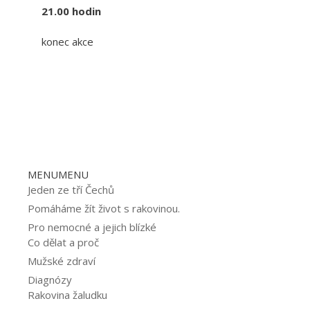
21.00 hodin
konec akce
MENU
MENU
Jeden ze tří Čechů
Pomáháme žít život s rakovinou.
Pro nemocné a jejich blízké
Co dělat a proč
Mužské zdraví
Diagnózy
Rakovina žaludku