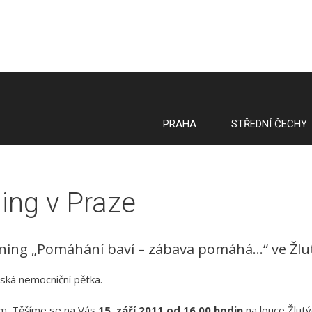
PRAHA
STŘEDNÍ ČECHY
ing v Praze
ing „Pomáhání baví – zábava pomáhá…“ ve Žlutýc
ská nemocniční pětka.
ým. Těšíme se na Vás
15. září 2011 od 16.00 hodin
na louce Žlutý