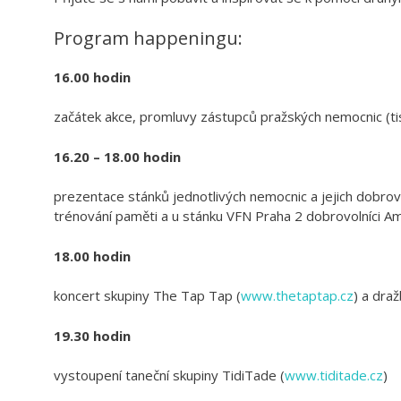
Program happeningu:
16.0
0 hodin
začátek akce, promluvy zástupců pražských nemocnic (t
16.20 – 18.00
hodin
prezentace stánků jednotlivých nemocnic a jejich dobrovo
trénování paměti a u stánku VFN Praha 2 dobrovolníci Am
18.00 hodin
koncert skupiny The Tap Tap (
www.thetaptap.cz
) a dra
19.30 hodin
vystoupení taneční skupiny TidiTade (
www.tiditade.cz
)