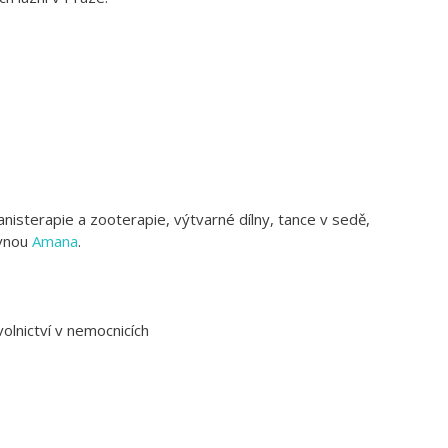
nisterapie a zooterapie, výtvarné dílny, tance v sedě,
ovnou
Amana
.
olnictví v nemocnicích