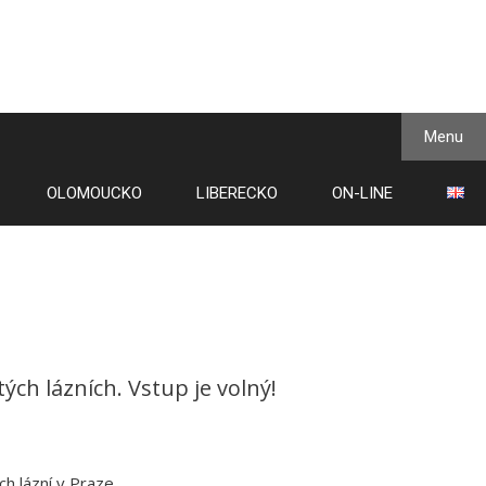
Menu
OLOMOUCKO
LIBERECKO
ON-LINE
h lázních. Vstup je volný!
ch lázní v Praze.