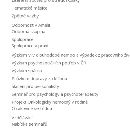
Literární soutěž pro středoškoláky
Tematické měsíce
Zpětné vazby
Odbornost v Amelii
Odborná skupina
Spolupráce
Spolupráce v praxi
Výzkum Vliv dlouhodobé nemoci a výpadek z pracovního život
Výzkum psychosociálních potřeb v ČR
Výzkum spánku
Průzkum dopravy za léčbou
Školení pro personalisty
Seminář pro psychology a psychoterapeuty
Projekt Onkologicky nemocný v rodině
O rakovině se třídou
Vzdělávání
Nabídka seminářů