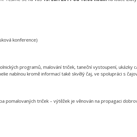
isková konference)
lnických programů, malování triček, taneční vystoupení, ukázky ca
elie nabínou kromě informací také skvělý čaj, ve spolupráci s čaj
žba pomalovaných triček – výtěžek je věnován na propagaci dobrov