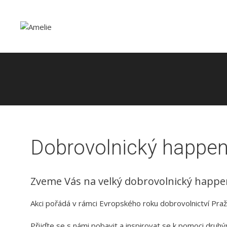
Přeskočit
Přeskočit
na
na
obsah
obsah
Dobrovolnický happen
Zveme Vás na velký dobrovolnický happen
Akci pořádá v rámci Evropského roku dobrovolnictví Praž
Přijďte se s námi pobavit a inspirovat se k pomoci druh