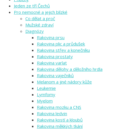
Jeden ze tří Čechů
Pro nemocné a jejich blízké
Co dělat a proč
Mužské zdraví
Diagnózy
Rakovina prsu
Rakovina plic a průdušek
Rakovina střev a konečníku
Rakovina prostaty
Rakovina varlat
Rakovina dělohy a děložního hrdla
Rakovina vaječníků
Melanom a jiné nádory kůže
Leukemie
Lymfomy
Myelom
Rakovina mozku a CNS
Rakovina ledvin
Rakovina kostí a kloubů
Rakovina měkkých tkání