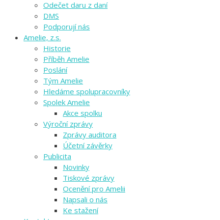
Odečet daru z daní
DMS
Podporují nás
Amelie, z.s.
Historie
Příběh Amelie
Poslání
Tým Amelie
Hledáme spolupracovníky
Spolek Amelie
Akce spolku
Výroční zprávy
Zprávy auditora
Účetní závěrky
Publicita
Novinky
Tiskové zprávy
Ocenění pro Amelii
Napsali o nás
Ke stažení