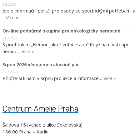
3.8.2026
Jde o informační portál pro osoby se specifickými potřebami a
…
Více »
On-line podpůrná skupina pro onkologicky nemocné
31.7.2026
S podtitulem „Nemoc jako životní etapa“ Když nám vstoupí
nemoc …
Více »
Srpen 2026 věnujeme rakovině plic
27.7.2026
Přijďte si k nám v srpnu pro akce a informace …
Více »
Centrum Amelie Praha
Šaldova 15 (vchod z ulice Sokolovská)
186 00 Praha – Karlín