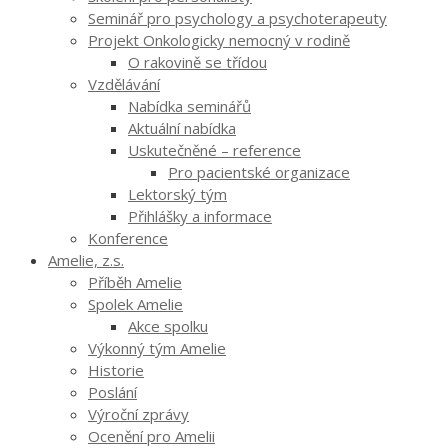
Seminář pro psychology a psychoterapeuty
Projekt Onkologicky nemocný v rodině
O rakovině se třídou
Vzdělávání
Nabídka seminářů
Aktuální nabídka
Uskutečněné – reference
Pro pacientské organizace
Lektorský tým
Přihlášky a informace
Konference
Amelie, z.s.
Příběh Amelie
Spolek Amelie
Akce spolku
Výkonný tým Amelie
Historie
Poslání
Výroční zprávy
Ocenění pro Amelii