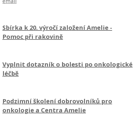
email
Sbírka k 20. výročí založení Amelie
-
Pomoc při rakovině
Vyplnit dotazník o bolesti po onkologické
léčbě
Podzimní školení dobrovolníků pro
onkologie a Centra Amelie