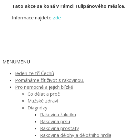
Tato akce se koná v rámci Tulipánového měsíce.
Informace najdete
zde
MENU
MENU
Jeden ze tří Čechů
Pomáháme žít život s rakovinou.
Pro nemocné a jejich blízké
Co dělat a proč
Mužské zdraví
Diagnózy
Rakovina žaludku
Rakovina prsu
Rakovina prostaty
Rakovina dělohy a děložního hrdla