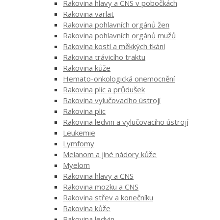
Rakovina hlavy a CNS v pobočkách
Rakovina varlat
Rakovina pohlavních orgánů žen
Rakovina pohlavních orgánů mužů
Rakovina kostí a měkkých tkání
Rakovina trávicího traktu
Rakovina kůže
Hemato-onkologická onemocnění
Rakovina plic a průdušek
Rakovina vylučovacího ústrojí
Rakovina plic
Rakovina ledvin a vylučovacího ústrojí
Leukemie
Lymfomy
Melanom a jiné nádory kůže
Myelom
Rakovina hlavy a CNS
Rakovina mozku a CNS
Rakovina střev a konečníku
Rakovina kůže
Rakovina ledvin