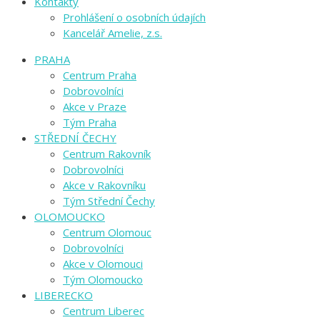
Kontakty
Prohlášení o osobních údajích
Kancelář Amelie, z.s.
PRAHA
Centrum Praha
Dobrovolníci
Akce v Praze
Tým Praha
STŘEDNÍ ČECHY
Centrum Rakovník
Dobrovolníci
Akce v Rakovníku
Tým Střední Čechy
OLOMOUCKO
Centrum Olomouc
Dobrovolníci
Akce v Olomouci
Tým Olomoucko
LIBERECKO
Centrum Liberec