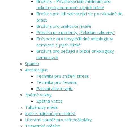
Brožura – Psychosociální minimum pro
onkologicky nemocné a jejich blízké
Brožura pro lidi navracející se po rakovině do
práce
Brožura pro praktické lékaře
Příručka pro pacienty „Zvládání rakoviny“
Průvodce pro nevyléčitelně onkologicky
nemocné a jejich blízké
Brožura pro pečující a blízké onkologicky
nemocných
Spánek
Arteterapie
Technika pro snížení stresu
Technika pro čekárnu
Pasivní arteterapie
Zpětné vazby
Zpětná vazba
Tulipánový měsíc
Kytice tulipánů pro radost
Literární soutěž pro středoškoláky
Tematické měsíce