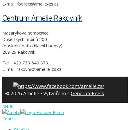
E-mail: liberec@amelie-zs.cz
Centrum Amelie Rakovník
Masarykova nemocnice
Dukelských hrdinů 200
(poslední patro hlavní budovy)
269 29 Rakovník
Tel: +420 733 640 873
E-mail: rakovnik@amelie-zs.cz
© 2026 Amelie
• Vytvořeno s
GeneratePress
Menu
Centra
Příběhy