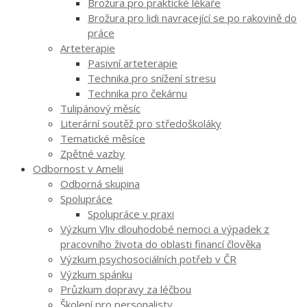
Brožura pro praktické lékaře
Brožura pro lidi navracející se po rakovině do
práce
Arteterapie
Pasivní arteterapie
Technika pro snížení stresu
Technika pro čekárnu
Tulipánový měsíc
Literární soutěž pro středoškoláky
Tematické měsíce
Zpětné vazby
Odbornost v Amelii
Odborná skupina
Spolupráce
Spolupráce v praxi
Výzkum Vliv dlouhodobé nemoci a výpadek z
pracovního života do oblasti financí člověka
Výzkum psychosociálních potřeb v ČR
Výzkum spánku
Průzkum dopravy za léčbou
Školení pro personalisty