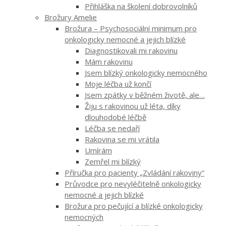
Přihláška na školení dobrovolníků
Brožury Amelie
Brožura – Psychosociální minimum pro
onkologicky nemocné a jejich blízké
Diagnostikovali mi rakovinu
Mám rakovinu
Jsem blízký onkologicky nemocného
Moje léčba už končí
Jsem zpátky v běžném životě, ale…
Žiju s rakovinou už léta, díky
dlouhodobé léčbě
Léčba se nedaří
Rakovina se mi vrátila
Umírám
Zemřel mi blízký
Příručka pro pacienty „Zvládání rakoviny“
Průvodce pro nevyléčitelně onkologicky
nemocné a jejich blízké
Brožura pro pečující a blízké onkologicky
nemocných