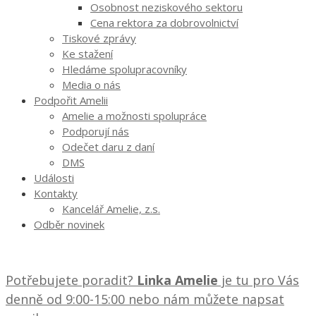
Osobnost neziskového sektoru
Cena rektora za dobrovolnictví
Tiskové zprávy
Ke stažení
Hledáme spolupracovníky
Media o nás
Podpořit Amelii
Amelie a možnosti spolupráce
Podporují nás
Odečet daru z daní
DMS
Události
Kontakty
Kancelář Amelie, z.s.
Odběr novinek
Potřebujete poradit?
Linka Amelie
je tu pro Vás
denně od 9:00-15:00 nebo nám můžete napsat