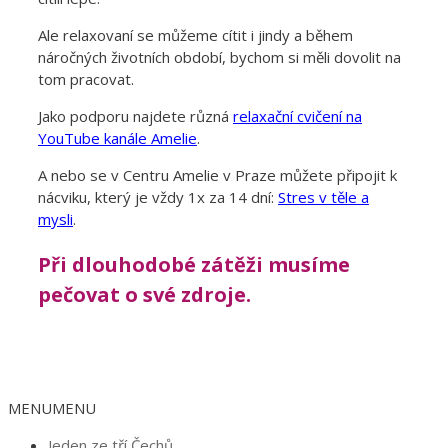
Ale relaxovaní se můžeme cítit i jindy a během
náročných životních období, bychom si měli dovolit na
tom pracovat.
Jako podporu najdete různá
relaxační cvičení na
YouTube kanále Amelie
.
A nebo se v Centru Amelie v Praze můžete připojit k
nácviku, který je vždy 1x za 14 dní:
Stres v těle a
mysli
.
Při dlouhodobé zátěži musíme
pečovat o své zdroje.
MENU
MENU
Jeden ze tří Čechů