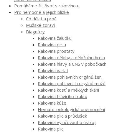
Pomáháme žít život s rakovinou.
Pro nemocné a jejich blízké
Co dělat a proč
Mužské zdraví
Diagnózy
Rakovina žaludku
Rakovina prsu
Rakovina prostaty
Rakovina dělohy a děložního hrdla
Rakovina hlavy a CNS v pobočkách
Rakovina varlat
Rakovina pohlavních orgánů žen
Rakovina pohlavních orgánů mužů
Rakovina kostí a měkkých tkání
Rakovina trávicího traktu
Rakovina kůže
Hemato-onkologická onemocnění
Rakovina plic a průdušek
Rakovina vylučovacího ústrojí
Rakovina plic