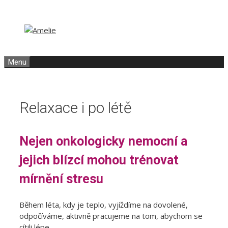
Přeskočit
Přeskočit
na
na
obsah
obsah
Menu
Relaxace i po létě
Nejen onkologicky nemocní a
jejich blízcí mohou trénovat
mírnění stresu
Během léta, kdy je teplo, vyjíždíme na dovolené,
odpočíváme, aktivně pracujeme na tom, abychom se
cítili lépe.