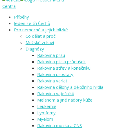
Centra
Příběhy
Jeden ze tří Čechů
Pro nemocné a jejich blízké
Co dělat a proč
Mužské zdraví
Diagnózy
Rakovina prsu
Rakovina plic a průdušek
Rakovina střev a konečníku
Rakovina prostaty
Rakovina varlat
Rakovina dělohy a děložního hrdla
Rakovina vaječníků
Melanom a jiné nádory kůže
Leukemie
Lymfomy
Myelom
Rakovina mozku a CNS