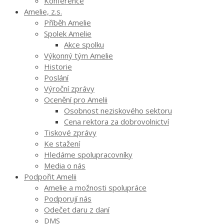
Konference
Amelie, z.s.
Příběh Amelie
Spolek Amelie
Akce spolku
Výkonný tým Amelie
Historie
Poslání
Výroční zprávy
Ocenění pro Amelii
Osobnost neziskového sektoru
Cena rektora za dobrovolnictví
Tiskové zprávy
Ke stažení
Hledáme spolupracovníky
Media o nás
Podpořit Amelii
Amelie a možnosti spolupráce
Podporují nás
Odečet daru z daní
DMS