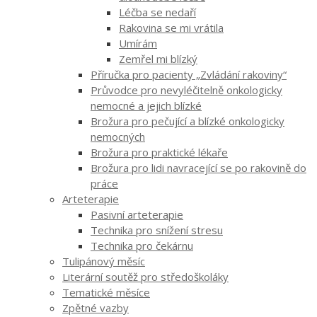
Léčba se nedaří
Rakovina se mi vrátila
Umírám
Zemřel mi blízký
Příručka pro pacienty „Zvládání rakoviny“
Průvodce pro nevyléčitelně onkologicky
nemocné a jejich blízké
Brožura pro pečující a blízké onkologicky
nemocných
Brožura pro praktické lékaře
Brožura pro lidi navracející se po rakovině do
práce
Arteterapie
Pasivní arteterapie
Technika pro snížení stresu
Technika pro čekárnu
Tulipánový měsíc
Literární soutěž pro středoškoláky
Tematické měsíce
Zpětné vazby