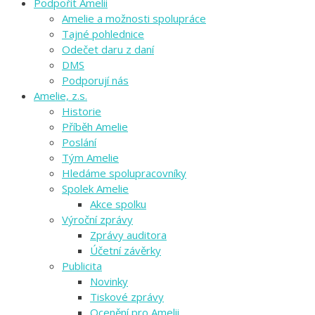
Podpořit Amelii
Amelie a možnosti spolupráce
Tajné pohlednice
Odečet daru z daní
DMS
Podporují nás
Amelie, z.s.
Historie
Příběh Amelie
Poslání
Tým Amelie
Hledáme spolupracovníky
Spolek Amelie
Akce spolku
Výroční zprávy
Zprávy auditora
Účetní závěrky
Publicita
Novinky
Tiskové zprávy
Ocenění pro Amelii