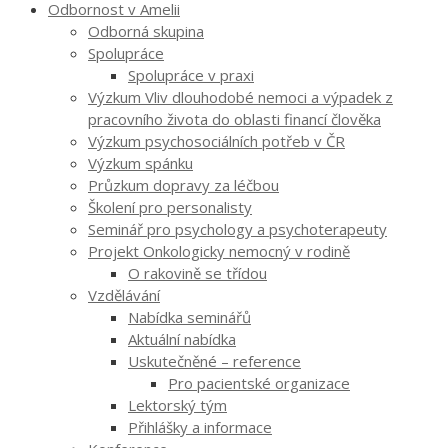
Odbornost v Amelii
Odborná skupina
Spolupráce
Spolupráce v praxi
Výzkum Vliv dlouhodobé nemoci a výpadek z
pracovního života do oblasti financí člověka
Výzkum psychosociálních potřeb v ČR
Výzkum spánku
Průzkum dopravy za léčbou
Školení pro personalisty
Seminář pro psychology a psychoterapeuty
Projekt Onkologicky nemocný v rodině
O rakovině se třídou
Vzdělávání
Nabídka seminářů
Aktuální nabídka
Uskutečněné – reference
Pro pacientské organizace
Lektorský tým
Přihlášky a informace