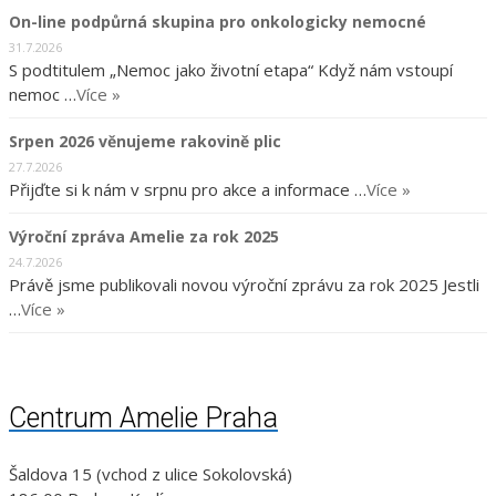
On-line podpůrná skupina pro onkologicky nemocné
31.7.2026
S podtitulem „Nemoc jako životní etapa“ Když nám vstoupí
nemoc …
Více »
Srpen 2026 věnujeme rakovině plic
27.7.2026
Přijďte si k nám v srpnu pro akce a informace …
Více »
Výroční zpráva Amelie za rok 2025
24.7.2026
Právě jsme publikovali novou výroční zprávu za rok 2025 Jestli
…
Více »
Centrum Amelie Praha
Šaldova 15 (vchod z ulice Sokolovská)