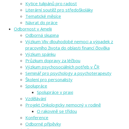
Kytice tulipánů pro radost
Literární soutěž pro středoškoláky
Tematické měsíce
Návrat do práce
Odbornost v Amelii
Odborná skupina
Výzkum Vliv dlouhodobé nemoci a výpadek z
pracovního života do oblasti financí člověka
Výzkum spánku
Průzkum dopravy za léčbou
Výzkum psychosociálních potřeb v ČR
Seminář pro psychology a psychoterapeuty
Školení pro personalisty
Spolupráce
Spolupráce v praxi
Vzdělávání
Projekt Onkologicky nemocný v rodině
O rakovině se třídou
Konference
Odborné přípěvky